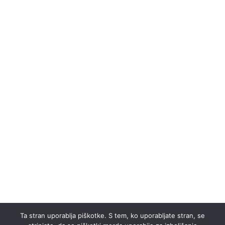
Ta stran uporablja piškotke. S tem, ko uporabljate stran, se