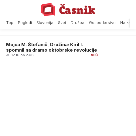
Skip
to
content
Top
Pogledi
Slovenija
Svet
Družba
Gospodarstvo
Na krat
Mojca M. Štefanič, Družina: Kiril I.
spomnil na dramo oktobrske revolucije
30.12.16 ob 2:06