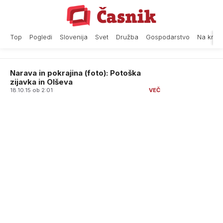
Skip
to
content
Top
Pogledi
Slovenija
Svet
Družba
Gospodarstvo
Na krat
Narava in pokrajina (foto): Potoška
zijavka in Olševa
18.10.15 ob 2:01