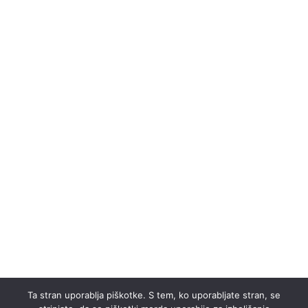
Ta stran uporablja piškotke. S tem, ko uporabljate stran, se