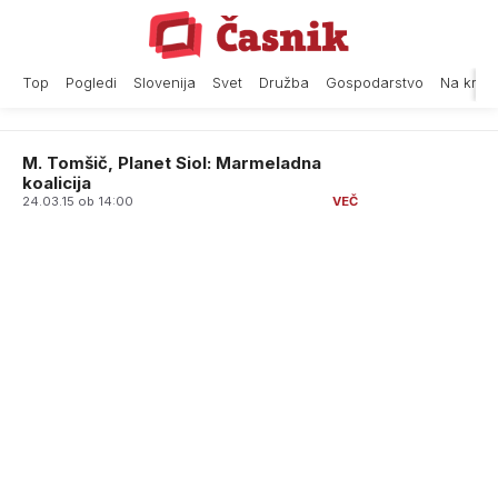
Skip
to
content
Top
Pogledi
Slovenija
Svet
Družba
Gospodarstvo
Na krat
M. Tomšič, Planet Siol: Marmeladna
koalicija
24.03.15 ob 14:00