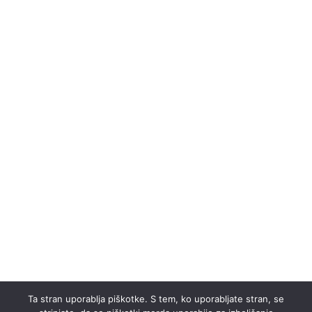
Ta stran uporablja piškotke. S tem, ko uporabljate stran, se