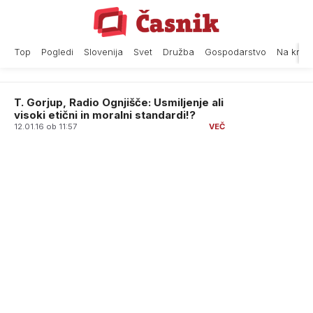
Skip
to
content
Top
Pogledi
Slovenija
Svet
Družba
Gospodarstvo
Na krat
T. Gorjup, Radio Ognjišče: Usmiljenje ali
visoki etični in moralni standardi!?
12.01.16 ob 11:57