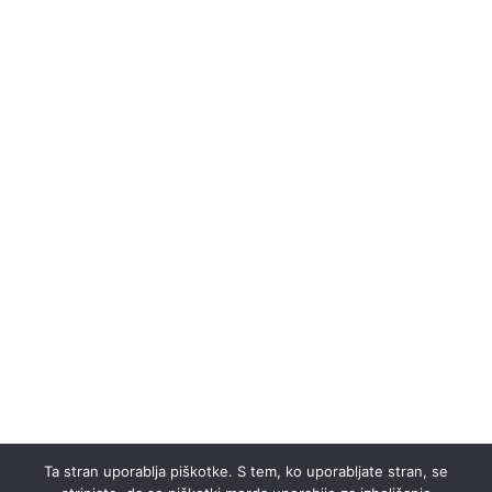
Ta stran uporablja piškotke. S tem, ko uporabljate stran, se