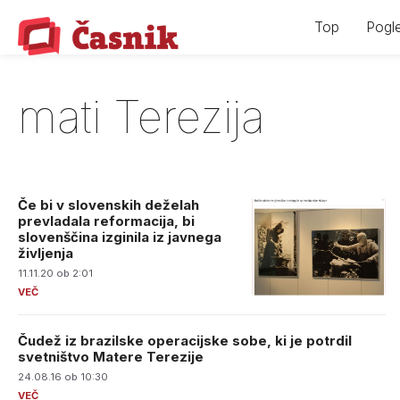
Skip
Top
Pogle
to
content
mati Terezija
Če bi v slovenskih deželah
prevladala reformacija, bi
slovenščina izginila iz javnega
življenja
11.11.20 ob 2:01
Čudež iz brazilske operacijske sobe, ki je potrdil
svetništvo Matere Terezije
24.08.16 ob 10:30