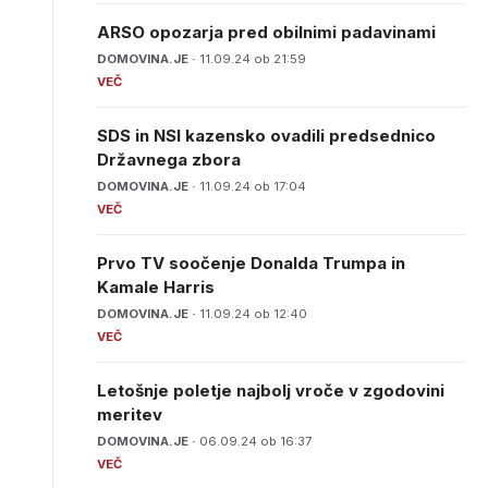
ARSO opozarja pred obilnimi padavinami
DOMOVINA.JE ·
11.09.24 ob 21:59
SDS in NSI kazensko ovadili predsednico
Državnega zbora
DOMOVINA.JE ·
11.09.24 ob 17:04
Prvo TV soočenje Donalda Trumpa in
Kamale Harris
DOMOVINA.JE ·
11.09.24 ob 12:40
Letošnje poletje najbolj vroče v zgodovini
meritev
DOMOVINA.JE ·
06.09.24 ob 16:37