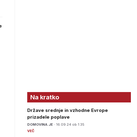
e
Na kratko
Države srednje in vzhodne Evrope
prizadele poplave
DOMOVINA.JE ·
16.09.24 ob 1:35