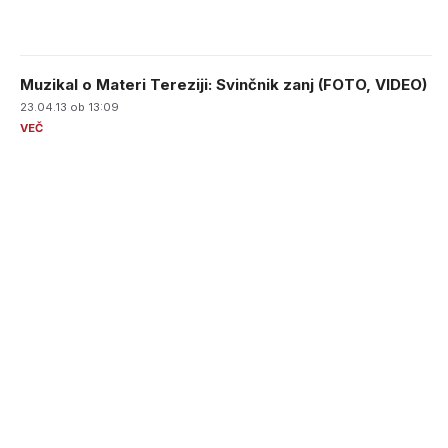
Muzikal o Materi Tereziji: Svinčnik zanj (FOTO, VIDEO)
23.04.13 ob 13:09