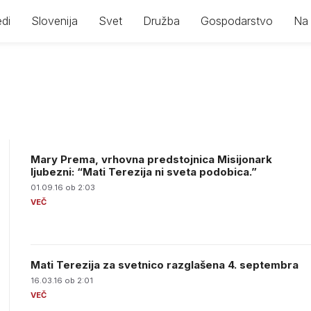
di
Slovenija
Svet
Družba
Gospodarstvo
Na 
Mary Prema, vrhovna predstojnica Misijonark
ljubezni: “Mati Terezija ni sveta podobica.”
01.09.16 ob 2:03
Mati Terezija za svetnico razglašena 4. septembra
16.03.16 ob 2:01