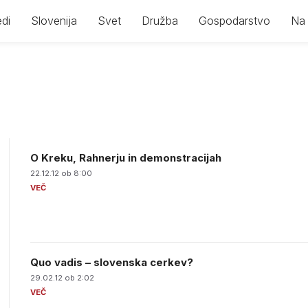
di
Slovenija
Svet
Družba
Gospodarstvo
Na 
O Kreku, Rahnerju in demonstracijah
22.12.12 ob 8:00
Quo vadis – slovenska cerkev?
29.02.12 ob 2:02