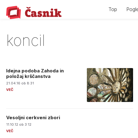
Skip
Top
Pogle
to
content
koncil
Idejna podoba Zahoda in
položaj krščanstva
21.04.16 ob 8:31
Vesoljni cerkveni zbori
11.10.12 ob 3:12