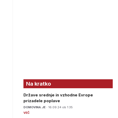
Na kratko
Države srednje in vzhodne Evrope
prizadele poplave
DOMOVINA.JE ·
16.09.24 ob 1:35