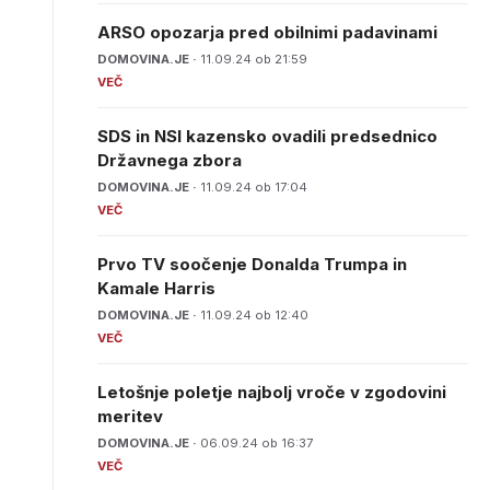
ARSO opozarja pred obilnimi padavinami
DOMOVINA.JE ·
11.09.24 ob 21:59
SDS in NSI kazensko ovadili predsednico
Državnega zbora
DOMOVINA.JE ·
11.09.24 ob 17:04
Prvo TV soočenje Donalda Trumpa in
Kamale Harris
DOMOVINA.JE ·
11.09.24 ob 12:40
Letošnje poletje najbolj vroče v zgodovini
meritev
DOMOVINA.JE ·
06.09.24 ob 16:37