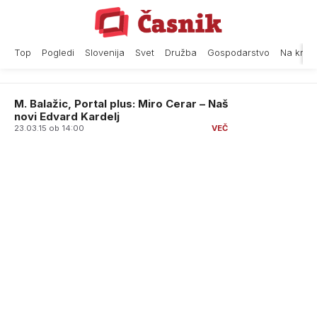
Skip
to
content
Top
Pogledi
Slovenija
Svet
Družba
Gospodarstvo
Na krat
M. Balažic, Portal plus: Miro Cerar – Naš
novi Edvard Kardelj
23.03.15 ob 14:00