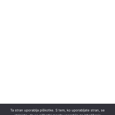
Ta stran uporablja piškotke. S tem, ko uporabljate stran, se