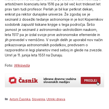
artističnem licenciatu leta 1516 pa je bil več kot trideset let
prav tam tudi profesor. Perlah je bil kar petkrat dekan,
enkrat pa rektor dunajske univerze. Že zgodaj se je
seznanil z dosežki tedanje astronomije in je kot Kopernikov
sodobnik zapustil tiskane knjige s tega področja. Širšo
javnost je seznanil z astronomsko-astrološkim naukom,
leta 1517 pa je izdal svoje prve astronomske efemeride in
jih prevedel v nemščino. V svojih delih je uporabil nov način
prikazovanja astronomskih podatkov, predvsem o
razporeditvi in legi planetov med seboj in glede na zvezde.
Umrl je 11. junija leta 1551 na Dunaju.
Foto:
Wikipedia
Categories
Avtorji Časnika
,
Slovenija
,
Utrinki dneva