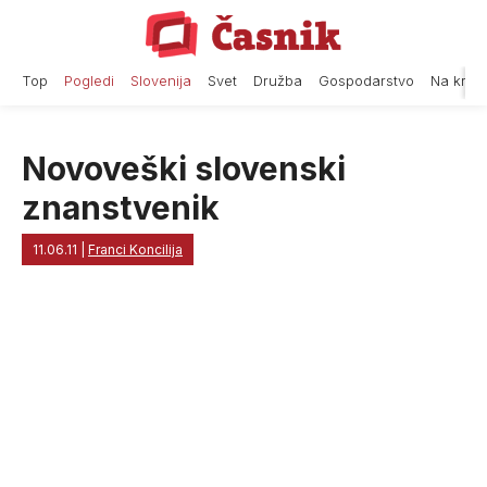
Skip
to
content
Top
Pogledi
Slovenija
Svet
Družba
Gospodarstvo
Na krat
Novoveški slovenski
znanstvenik
11.06.11
|
Franci Koncilija