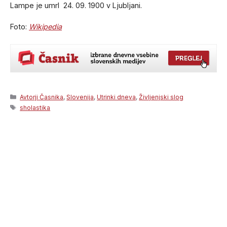
Lampe je umrl 24. 09. 1900 v Ljubljani.
Foto:
Wikipedia
Categories
Avtorji Časnika
,
Slovenija
,
Utrinki dneva
,
Življenjski slog
Tags
sholastika