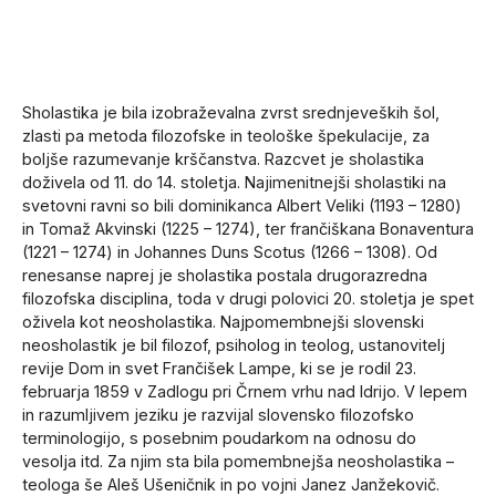
Sholastika je bila izobraževalna zvrst srednjeveških šol,
zlasti pa metoda filozofske in teološke špekulacije, za
boljše razumevanje krščanstva. Razcvet je sholastika
doživela od 11. do 14. stoletja. Najimenitnejši sholastiki na
svetovni ravni so bili dominikanca Albert Veliki (1193 – 1280)
in Tomaž Akvinski (1225 – 1274), ter frančiškana Bonaventura
(1221 – 1274) in Johannes Duns Scotus (1266 – 1308). Od
renesanse naprej je sholastika postala drugorazredna
filozofska disciplina, toda v drugi polovici 20. stoletja je spet
oživela kot neosholastika. Najpomembnejši slovenski
neosholastik je bil filozof, psiholog in teolog, ustanovitelj
revije Dom in svet Frančišek Lampe, ki se je rodil 23.
februarja 1859 v Zadlogu pri Črnem vrhu nad Idrijo. V lepem
in razumljivem jeziku je razvijal slovensko filozofsko
terminologijo, s posebnim poudarkom na odnosu do
vesolja itd. Za njim sta bila pomembnejša neosholastika –
teologa še Aleš Ušeničnik in po vojni Janez Janžekovič.