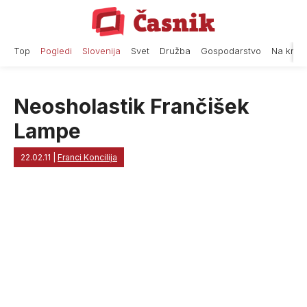
Skip
to
content
Top
Pogledi
Slovenija
Svet
Družba
Gospodarstvo
Na krat
Neosholastik Frančišek
Lampe
22.02.11
|
Franci Koncilija