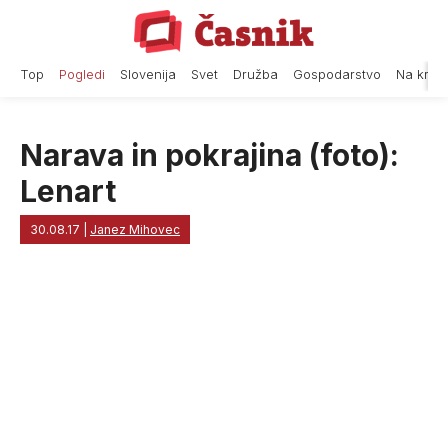
Skip
to
content
Top
Pogledi
Slovenija
Svet
Družba
Gospodarstvo
Na krat
Narava in pokrajina (foto):
Lenart
30.08.17
|
Janez Mihovec