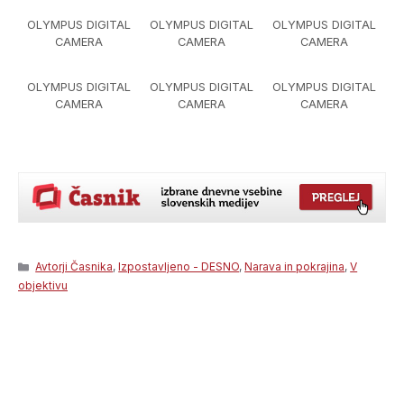
OLYMPUS DIGITAL
OLYMPUS DIGITAL
OLYMPUS DIGITAL
CAMERA
CAMERA
CAMERA
OLYMPUS DIGITAL
OLYMPUS DIGITAL
OLYMPUS DIGITAL
CAMERA
CAMERA
CAMERA
Categories
Avtorji Časnika
,
Izpostavljeno - DESNO
,
Narava in pokrajina
,
V
objektivu