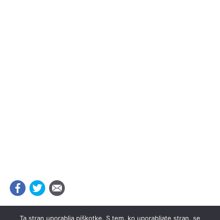
Ta stran uporablja piškotke. S tem, ko uporabljate stran, se