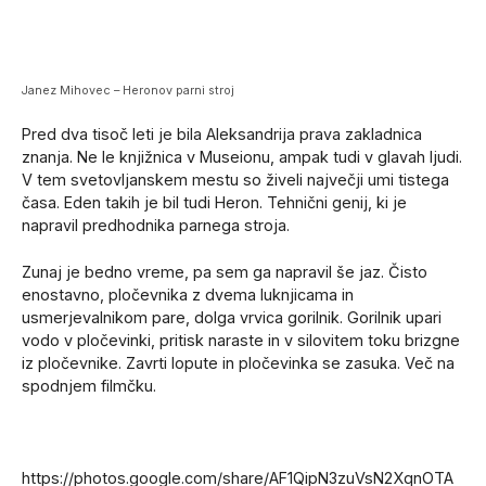
Janez Mihovec – Heronov parni stroj
Pred dva tisoč leti je bila Aleksandrija prava zakladnica
znanja. Ne le knjižnica v Museionu, ampak tudi v glavah ljudi.
V tem svetovljanskem mestu so živeli največji umi tistega
časa. Eden takih je bil tudi Heron. Tehnični genij, ki je
napravil predhodnika parnega stroja.
Zunaj je bedno vreme, pa sem ga napravil še jaz. Čisto
enostavno, pločevnika z dvema luknjicama in
usmerjevalnikom pare, dolga vrvica gorilnik. Gorilnik upari
vodo v pločevinki, pritisk naraste in v silovitem toku brizgne
iz pločevnike. Zavrti lopute in pločevinka se zasuka. Več na
spodnjem filmčku.
https://photos.google.com/share/AF1QipN3zuVsN2XqnOTA