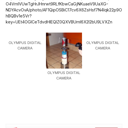
O4VmlVUwTgHrJHnrwt9RLfKbwCaGjNKuaeV9UaXG-
NDYAcvOvA/photo/AF1QipOSBiC17cv6X6ZsHsf7N4lqk22p9O
hBQBv1e5Vr?
key=UEt4OGlCeTdvdHlEQlZ0QXVBUml6X2l2bU9LVXZn
OLYMPUS DIGITAL
OLYMPUS DIGITAL
CAMERA
CAMERA
OLYMPUS DIGITAL
CAMERA