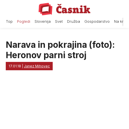
Skip
to
content
Top
Pogledi
Slovenija
Svet
Družba
Gospodarstvo
Na krat
Narava in pokrajina (foto):
Heronov parni stroj
17.01.18
|
Janez Mihovec