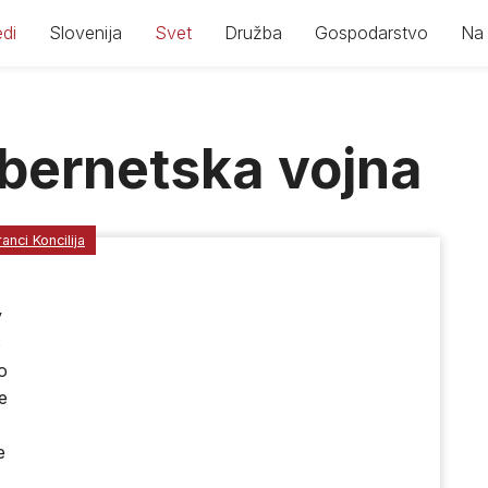
di
Slovenija
Svet
Družba
Gospodarstvo
Na 
ibernetska vojna
ranci Koncilija
v
S
o
e
e