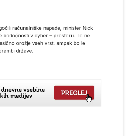
i
očili računalniške napade, minister Nick
lje bodočnosti v cyber – prostoru. To ne
asično orožje vseh vrst, ampak bo le
brambi države.