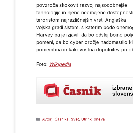
povzroča skokovit razvoj najsodobnejše
tehnologije in njene neomejene dostopnost
teroristom najrazličnejših vrst. Angleška
vojska gradi sistem, s katerim bodo onemog
Harvey pa je izjavil, da bo odslej bojno po
pomeni, da bo cyber orožje nadomestilo kl
pomembna in kakovostna dopolnitev pri o
Foto:
Wikipedia
Categories
Avtorji Časnika
,
Svet
,
Utrinki dneva