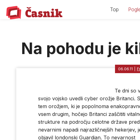
Skip
Top
Pogle
to
content
Na pohodu je k
06.06.11
|
F
Te dni so 
svojo vojsko uvedli cyber orožje Britanci. 
tem orožjem, ki je popolnoma enakopravn
vsem drugim, hočejo Britanci zaščititi vitaln
strukture na področju celotne države pred
nevarnimi napadi najrazličnejših hekerjev, j
objavil londonski Guardian. To nevarnost