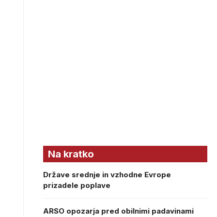
Na kratko
Države srednje in vzhodne Evrope
prizadele poplave
ARSO opozarja pred obilnimi padavinami