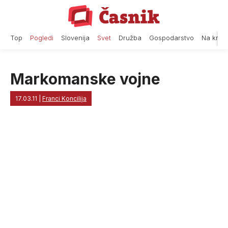
Skip
to
content
Top
Pogledi
Slovenija
Svet
Družba
Gospodarstvo
Na krat
Markomanske vojne
17.03.11
|
Franci Koncilija