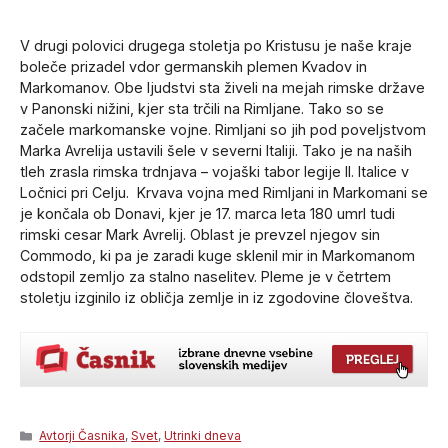
V drugi polovici drugega stoletja po Kristusu je naše kraje
boleče prizadel vdor germanskih plemen Kvadov in
Markomanov. Obe ljudstvi sta živeli na mejah rimske države
v Panonski nižini, kjer sta trčili na Rimljane. Tako so se
začele markomanske vojne. Rimljani so jih pod poveljstvom
Marka Avrelija ustavili šele v severni Italiji. Tako je na naših
tleh zrasla rimska trdnjava – vojaški tabor legije II. Italice v
Ločnici pri Celju. Krvava vojna med Rimljani in Markomani se
je končala ob Donavi, kjer je 17. marca leta 180 umrl tudi
rimski cesar Mark Avrelij. Oblast je prevzel njegov sin
Commodo, ki pa je zaradi kuge sklenil mir in Markomanom
odstopil zemljo za stalno naselitev. Pleme je v četrtem
stoletju izginilo iz obličja zemlje in iz zgodovine človeštva.
Categories
Avtorji Časnika
,
Svet
,
Utrinki dneva