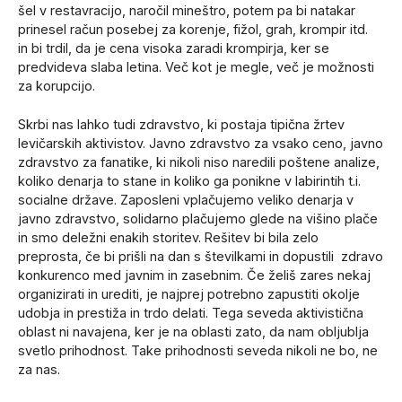
šel v restavracijo, naročil mineštro, potem pa bi natakar
prinesel račun posebej za korenje, fižol, grah, krompir itd.
in bi trdil, da je cena visoka zaradi krompirja, ker se
predvideva slaba letina. Več kot je megle, več je možnosti
za korupcijo.
Skrbi nas lahko tudi zdravstvo, ki postaja tipična žrtev
levičarskih aktivistov. Javno zdravstvo za vsako ceno, javno
zdravstvo za fanatike, ki nikoli niso naredili poštene analize,
koliko denarja to stane in koliko ga ponikne v labirintih t.i.
socialne države. Zaposleni vplačujemo veliko denarja v
javno zdravstvo, solidarno plačujemo glede na višino plače
in smo deležni enakih storitev. Rešitev bi bila zelo
preprosta, če bi prišli na dan s številkami in dopustili zdravo
konkurenco med javnim in zasebnim. Če želiš zares nekaj
organizirati in urediti, je najprej potrebno zapustiti okolje
udobja in prestiža in trdo delati. Tega seveda aktivistična
oblast ni navajena, ker je na oblasti zato, da nam obljublja
svetlo prihodnost. Take prihodnosti seveda nikoli ne bo, ne
za nas.