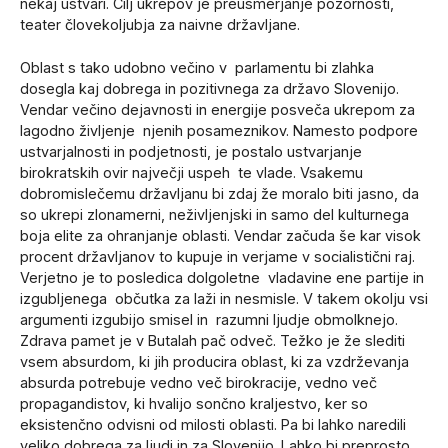
nekaj ustvari. Cilj ukrepov je preusmerjanje pozornosti,
teater človekoljubja za naivne državljane.
Oblast s tako udobno večino v parlamentu bi zlahka
dosegla kaj dobrega in pozitivnega za državo Slovenijo.
Vendar večino dejavnosti in energije posveča ukrepom za
lagodno življenje njenih posameznikov. Namesto podpore
ustvarjalnosti in podjetnosti, je postalo ustvarjanje
birokratskih ovir največji uspeh te vlade. Vsakemu
dobromislečemu državljanu bi zdaj že moralo biti jasno, da
so ukrepi zlonamerni, neživljenjski in samo del kulturnega
boja elite za ohranjanje oblasti. Vendar začuda še kar visok
procent državljanov to kupuje in verjame v socialistični raj.
Verjetno je to posledica dolgoletne vladavine ene partije in
izgubljenega občutka za laži in nesmisle. V takem okolju vsi
argumenti izgubijo smisel in razumni ljudje obmolknejo.
Zdrava pamet je v Butalah pač odveč. Težko je že slediti
vsem absurdom, ki jih producira oblast, ki za vzdrževanja
absurda potrebuje vedno več birokracije, vedno več
propagandistov, ki hvalijo sončno kraljestvo, ker so
eksistenčno odvisni od milosti oblasti. Pa bi lahko naredili
veliko dobrega za ljudi in za Slovenijo. Lahko bi preprosto