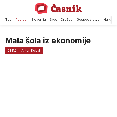
Skip
to
content
Top
Pogledi
Slovenija
Svet
Družba
Gospodarstvo
Na krat
Mala šola iz ekonomije
21.11.24
|
Anton Kobal