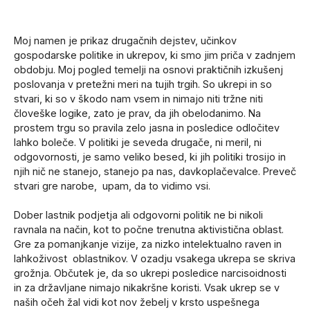
Moj namen je prikaz drugačnih dejstev, učinkov
gospodarske politike in ukrepov, ki smo jim priča v zadnjem
obdobju. Moj pogled temelji na osnovi praktičnih izkušenj
poslovanja v pretežni meri na tujih trgih. So ukrepi in so
stvari, ki so v škodo nam vsem in nimajo niti tržne niti
človeške logike, zato je prav, da jih obelodanimo. Na
prostem trgu so pravila zelo jasna in posledice odločitev
lahko boleče. V politiki je seveda drugače, ni meril, ni
odgovornosti, je samo veliko besed, ki jih politiki trosijo in
njih nič ne stanejo, stanejo pa nas, davkoplačevalce. Preveč
stvari gre narobe, upam, da to vidimo vsi.
Dober lastnik podjetja ali odgovorni politik ne bi nikoli
ravnala na način, kot to počne trenutna aktivistična oblast.
Gre za pomanjkanje vizije, za nizko intelektualno raven in
lahkoživost oblastnikov. V ozadju vsakega ukrepa se skriva
grožnja. Občutek je, da so ukrepi posledice narcisoidnosti
in za državljane nimajo nikakršne koristi. Vsak ukrep se v
naših očeh žal vidi kot nov žebelj v krsto uspešnega