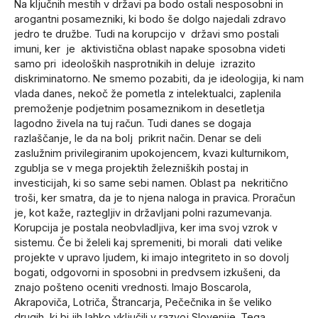
Na ključnih mestih v državi pa bodo ostali nesposobni in
arogantni posamezniki, ki bodo še dolgo najedali zdravo
jedro te družbe. Tudi na korupcijo v državi smo postali
imuni, ker je aktivistična oblast napake sposobna videti
samo pri ideoloških nasprotnikih in deluje izrazito
diskriminatorno. Ne smemo pozabiti, da je ideologija, ki nam
vlada danes, nekoč že pometla z intelektualci, zaplenila
premoženje podjetnim posameznikom in desetletja
lagodno živela na tuj račun. Tudi danes se dogaja
razlaščanje, le da na bolj prikrit način. Denar se deli
zaslužnim privilegiranim upokojencem, kvazi kulturnikom,
zgublja se v mega projektih železniških postaj in
investicijah, ki so same sebi namen. Oblast pa nekritično
troši, ker smatra, da je to njena naloga in pravica. Proračun
je, kot kaže, raztegljiv in državljani polni razumevanja.
Korupcija je postala neobvladljiva, ker ima svoj vzrok v
sistemu. Če bi želeli kaj spremeniti, bi morali dati velike
projekte v upravo ljudem, ki imajo integriteto in so dovolj
bogati, odgovorni in sposobni in predvsem izkušeni, da
znajo pošteno oceniti vrednosti. Imajo Boscarola,
Akrapoviča, Lotriča, Štrancarja, Pečečnika in še veliko
drugih, ki bi jih lahko vključili v razvoj Slovenije. Tega