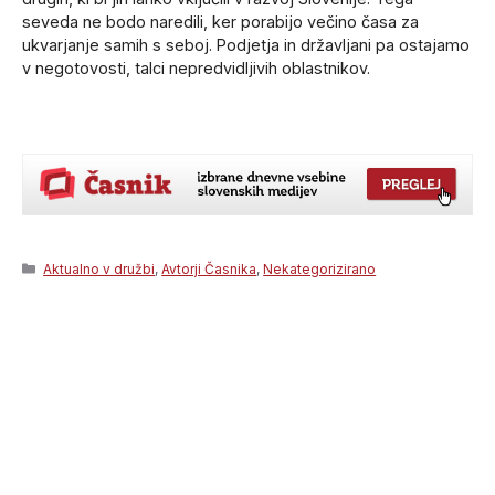
seveda ne bodo naredili, ker porabijo večino časa za
ukvarjanje samih s seboj. Podjetja in državljani pa ostajamo
v negotovosti, talci nepredvidljivih oblastnikov.
Categories
Aktualno v družbi
,
Avtorji Časnika
,
Nekategorizirano