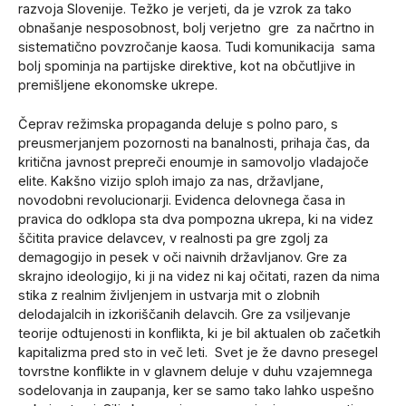
razvoja Slovenije. Težko je verjeti, da je vzrok za tako
obnašanje nesposobnost, bolj verjetno gre za načrtno in
sistematično povzročanje kaosa. Tudi komunikacija sama
bolj spominja na partijske direktive, kot na občutljive in
premišljene ekonomske ukrepe.
Čeprav režimska propaganda deluje s polno paro, s
preusmerjanjem pozornosti na banalnosti, prihaja čas, da
kritična javnost prepreči enoumje in samovoljo vladajoče
elite. Kakšno vizijo sploh imajo za nas, državljane,
novodobni revolucionarji. Evidenca delovnega časa in
pravica do odklopa sta dva pompozna ukrepa, ki na videz
ščitita pravice delavcev, v realnosti pa gre zgolj za
demagogijo in pesek v oči naivnih državljanov. Gre za
skrajno ideologijo, ki ji na videz ni kaj očitati, razen da nima
stika z realnim življenjem in ustvarja mit o zlobnih
delodajalcih in izkoriščanih delavcih. Gre za vsiljevanje
teorije odtujenosti in konflikta, ki je bil aktualen ob začetkih
kapitalizma pred sto in več leti. Svet je že davno presegel
tovrstne konflikte in v glavnem deluje v duhu vzajemnega
sodelovanja in zaupanja, ker se samo tako lahko uspešno