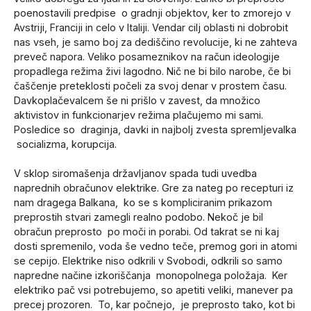
poenostavili predpise o gradnji objektov, ker to zmorejo v
Avstriji, Franciji in celo v Italiji. Vendar cilj oblasti ni dobrobit
nas vseh, je samo boj za dediščino revolucije, ki ne zahteva
preveč napora. Veliko posameznikov na račun ideologije
propadlega režima živi lagodno. Nič ne bi bilo narobe, če bi
čaščenje preteklosti počeli za svoj denar v prostem času.
Davkoplačevalcem še ni prišlo v zavest, da množico
aktivistov in funkcionarjev režima plačujemo mi sami.
Posledice so draginja, davki in najbolj zvesta spremljevalka
socializma, korupcija.
V sklop siromašenja državljanov spada tudi uvedba
naprednih obračunov elektrike. Gre za nateg po recepturi iz
nam dragega Balkana, ko se s kompliciranim prikazom
preprostih stvari zamegli realno podobo. Nekoč je bil
obračun preprosto po moči in porabi. Od takrat se ni kaj
dosti spremenilo, voda še vedno teče, premog gori in atomi
se cepijo. Elektrike niso odkrili v Svobodi, odkrili so samo
napredne načine izkoriščanja monopolnega položaja. Ker
elektriko pač vsi potrebujemo, so apetiti veliki, manever pa
precej prozoren. To, kar počnejo, je preprosto tako, kot bi