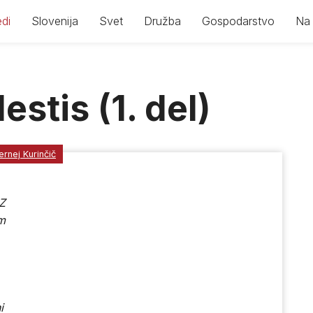
di
Slovenija
Svet
Družba
Gospodarstvo
Na 
estis (1. del)
ernej Kurinčič
Z
m
i