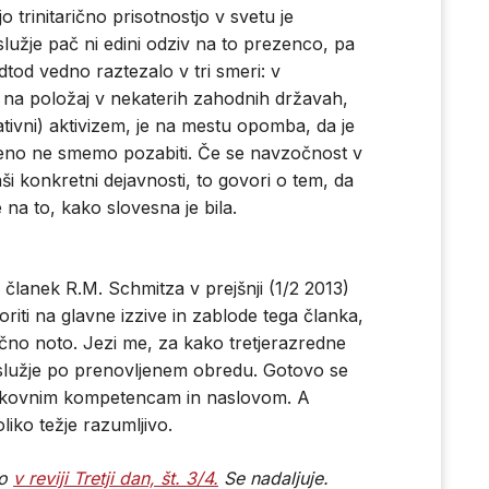
 trinitarično prisotnostjo v svetu je
služje pač ni edini odziv na to prezenco, pa
dtod vedno raztezalo v tri smeri: v
e na položaj v nekaterih zahodnih državah,
itativni) aktivizem, je na mestu opomba, da je
seeno ne smemo pozabiti. Če se navzočnost v
ši konkretni dejavnosti, to govori o tem, da
e na to, kako slovesna je bila.
-
a članek R.M. Schmitza v prejšnji (1/2 2013)
riti na glavne izzive in zablode tega članka,
ično noto. Jezi me, za kako tretjerazredne
služje po prenovljenem obredu. Gotovo se
rokovnim kompetencam in naslovom. A
iko težje razumljivo.
no
v reviji Tretji dan, št. 3/4.
Se nadaljuje.