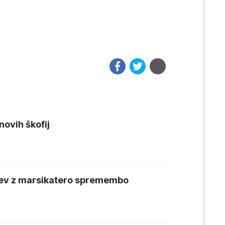
novih škofij
rkev z marsikatero spremembo