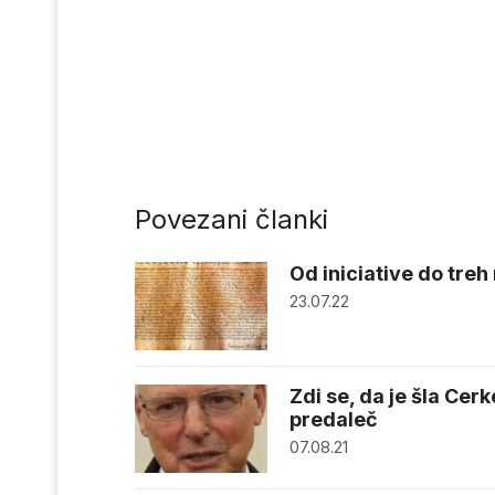
Povezani članki
Od iniciative do treh 
23.07.22
Zdi se, da je šla Ce
predaleč
07.08.21