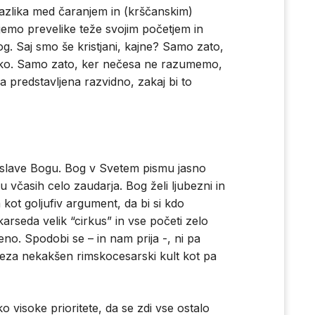
zlika med čaranjem in (krščanskim)
jemo prevelike teže svojim početjem in
g. Saj smo še kristjani, kajne? Samo zato,
boko. Samo zato, ker nečesa ne razumemo,
ica predstavljena razvidno, zakaj bi to
e slave Bogu. Bog v Svetem pismu jasno
 včasih celo zaudarja. Bog želi ljubezni in
 kot goljufiv argument, da bi si kdo
arseda velik “cirkus” in vse početi zelo
no. Spodobi se – in nam prija -, ni pa
treza nekakšen rimskocesarski kult kot pa
 visoke prioritete, da se zdi vse ostalo