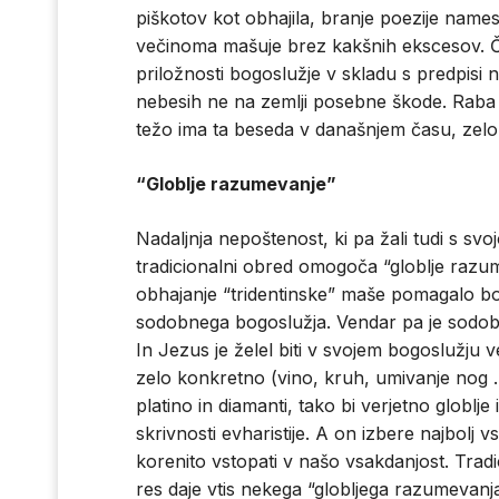
piškotov kot obhajila, branje poezije name
večinoma mašuje brez kakšnih ekscesov. 
priložnosti bogoslužje v skladu s predpisi 
nebesih ne na zemlji posebne škode. Raba i
težo ima ta beseda v današnjem času, zel
“Globlje razumevanje”
Nadaljnja nepoštenost, ki pa žali tudi s svo
tradicionalni obred omogoča “globlje razume
obhajanje “tridentinske” maše pomagalo b
sodobnega bogoslužja. Vendar pa je sodob
In Jezus je želel biti v svojem bogoslužju 
zelo konkretno (vino, kruh, umivanje nog …
platino in diamanti, tako bi verjetno globlje
skrivnosti evharistije. A on izbere najbolj 
korenito vstopati v našo vsakdanjost. Tradic
res daje vtis nekega “globljega razumevanj