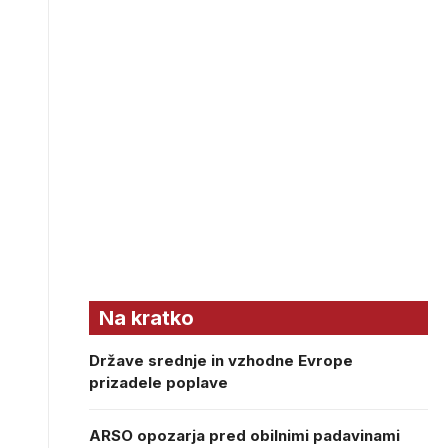
Na kratko
Države srednje in vzhodne Evrope
prizadele poplave
ARSO opozarja pred obilnimi padavinami