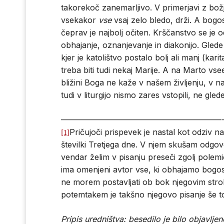
takorekoč zanemarljivo. V primerjavi z božjo
vsekakor
vse
vsaj zelo bledo, drži. A bogo
čeprav je najbolj očiten. Krščanstvo se je o
obhajanje, oznanjevanje in diakonijo. Gled
kjer je katolištvo postalo bolj ali manj (kar
treba biti tudi nekaj Marije. A na Marto v
bližini Boga ne kaže v našem življenju, v na
tudi v liturgijo nismo zares vstopili, ne gled
————————————————————
Pričujoči prispevek je nastal kot odziv n
[1]
številki Tretjega dne. V njem skušam odgovo
vendar želim v pisanju preseči zgolj polem
ima omenjeni avtor vse, ki obhajamo bogo
ne morem postavljati ob bok njegovim st
potemtakem je takšno njegovo pisanje še tol
Pripis uredništva:
besedilo je bilo objavlje