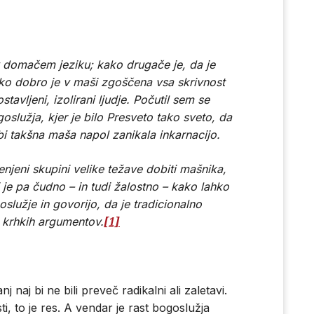
v domačem jeziku; kako drugače je, da je
ko dobro je v maši zgoščena vsa skrivnost
stavljeni, izolirani ljudje. Počutil sem se
služja, kjer je bilo Presveto tako sveto, da
i takšna maša napol zanikala inkarnacijo.
njeni skupini velike težave dobiti mašnika,
 je pa čudno – in tudi žalostno – kako lahko
lužje in govorijo, da je tradicionalno
[1]
o krhkih argumentov.
 naj bi ne bili preveč radikalni ali zaletavi.
ti, to je res. A vendar je rast bogoslužja