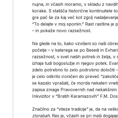
nujna, in včasih moramo, v skladu z navdih
korake. S stališča historične kontinuitete 
gre pač še za kaj več kot zgolj nadaljevanj
“To delajte v moj spomin.” Rast rastline j
– in pokaže novo razsežnost.
Ne glede na to, kako vzvišeni so naši obr
početje – v katerega se po Besedi in Evhari
razsežnost, v svet naših potreb in želja, v
izhaja tudi bogoslužje in njegov potek. Evang
zdelo potrebno to zelo podrobno določiti –
je celo odkrito ironičen do preveč “zakoličen
se kazalo vprašati, če morda nekateri vneti 
zapisa zmage Pravovernih nad nekakšnim zd
Inkvizitor v “Bratih Karamazovih” F.M. Dos
Značilno za “viteze tradicije” je, da na vel
zlorabah
. Res je, včasih se pri maši dogajajo