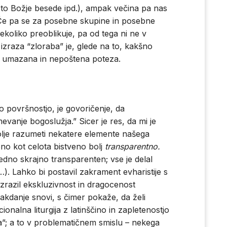
sto Božje besede ipd.), ampak večina pa nas
Če pa se za posebne skupine in posebne
nekoliko preoblikuje, pa od tega ni ne v
zraza “zloraba” je, glede na to, kakšno
o umazana in nepoštena poteza.
jo površnostjo, je govoričenje, da
vanje bogoslužja.” Sicer je res, da mi je
olje razumeti nekatere elemente našega
no kot celota bistveno bolj
transparentno.
vedno skrajno transparenten; vse je delal
). Lahko bi postavil zakrament evharistije s
 izrazil ekskluzivnost in dragocenost
vsakdanje snovi, s čimer pokaže, da želi
ionalna liturgija z latinščino in zapletenostjo
a”; a to v problematičnem smislu – nekega