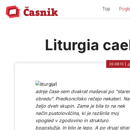
Skip
Top
Pogle
to
content
Liturgia cael
20.08.13
|
J
adnje čase sem dvakrat maševal po “stare
obredu”. Predkoncilsko rečejo nekateri. Na
željo dveh skupin. Zame je bila to na nek
način pustolovščina, ki je razširila moj
vpogled v zgodovino in strukturo
bogoslužja. In bilo je lepo. A po drugi stran