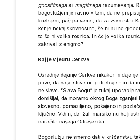
gnostičnega
ali
magičnega
razumevanja. Ra
bogoslužjem je ravno v tem, da ne prepisu
kretnjam, pač pa vemo, da za vsem stoji Bo
ker je nekaj skrivnostno, še ni nujno glo
to še ni velika resnica. In če je velika resn
zakrivali z enigmo?
Kaj je v jedru Cerkve
Osrednje dejanje Cerkve nikakor ni dajanj
pove, da naše slave ne potrebuje – in da mu
ne slave. “Slava Bogu” je tukaj uporabljena
domišljal, da moramo okrog Boga zganjati k
slovesno, pomaziljeno, pokajeno in pozlače
ključno. Vidim, da, žal, marsikomu bolj us
naročilo našega Odrešenika.
Bogoslužju ne smemo dati v krščanstvu tako