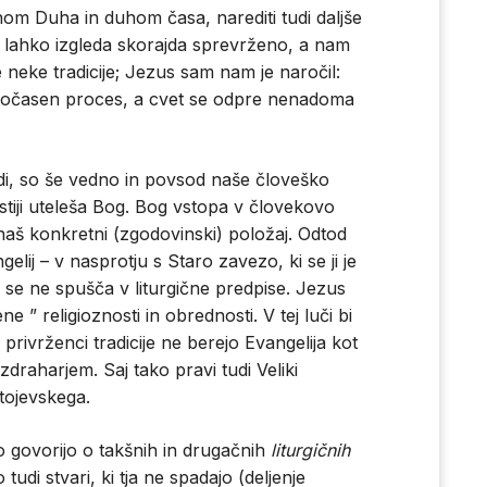
om Duha in duhom časa, narediti tudi daljše
to lahko izgleda skorajda sprevrženo, a nam
e neke tradicije; Jezus sam nam je naročil:
e počasen proces, a cvet se odpre nenadoma
edi, so še vedno in povsod naše človeško
stiji uteleša Bog. Bog vstopa v človekovo
 naš konkretni (zgodovinski) položaj. Odtod
elij – v nasprotju s Staro zavezo, ki se ji je
 se ne spušča v liturgične predpise. Jezus
e ” religioznosti in obrednosti. V tej luči bi
privrženci tradicije ne berejo Evangelija kot
raharjem. Saj tako pravi tudi Veliki
tojevskega.
iko govorijo o takšnih in drugačnih
liturgičnih
 tudi stvari, ki tja ne spadajo (deljenje