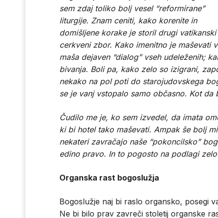
sem zdaj toliko bolj vesel “reformirane”
liturgije. Znam ceniti, kako korenite in
domišljene korake je storil drugi vatikanski
cerkveni zbor. Kako imenitno je maševati 
maša dejaven “dialog” vseh udeleženih; ka
bivanja. Boli pa, kako zelo so izigrani, zapo
nekako na pol poti do starojudovskega bogo
se je vanj vstopalo samo občasno. Kot da b
Čudilo me je, ko sem izvedel, da imata ome
ki bi hotel tako maševati. Ampak še bolj mi
nekateri zavračajo naše “pokoncilsko” bogos
edino pravo. In to pogosto na podlagi zel
Organska rast bogoslužja
Bogoslužje naj bi raslo organsko, posegi vanj
Ne bi bilo prav zavreči stoletij organske ras