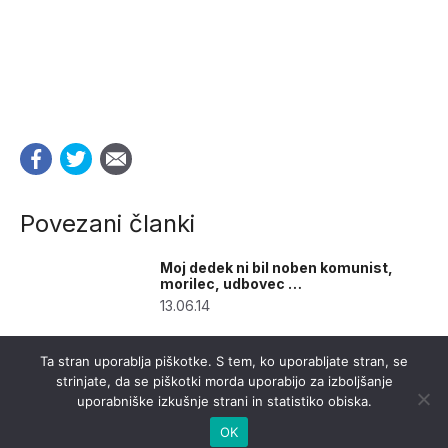
Povezani članki
Moj dedek ni bil noben komunist,
morilec, udbovec …
13.06.14
Ta stran uporablja piškotke. S tem, ko uporabljate stran, se
strinjate, da se piškotki morda uporabijo za izboljšanje
uporabniške izkušnje strani in statistiko obiska.
OK