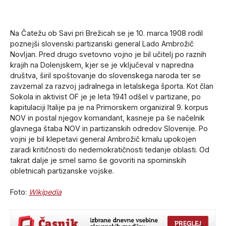
Na Čatežu ob Savi pri Brežicah se je 10. marca 1908 rodil
poznejši slovenski partizanski general Lado Ambrožič
Novljan. Pred drugo svetovno vojno je bil učitelj po raznih
krajih na Dolenjskem, kjer se je vključeval v napredna
društva, širil spoštovanje do slovenskega naroda ter se
zavzemal za razvoj jadralnega in letalskega športa. Kot član
Sokola in aktivist OF je je leta 1941 odšel v partizane, po
kapitulaciji Italije pa je na Primorskem organiziral 9. korpus
NOV in postal njegov komandant, kasneje pa še načelnik
glavnega štaba NOV in partizanskih odredov Slovenije. Po
vojni je bil klepetavi general Ambrožič kmalu upokojen
zaradi kritičnosti do nedemokratičnosti tedanje oblasti. Od
takrat dalje je smel samo še govoriti na spominskih
obletnicah partizanske vojske.
Foto:
Wikipedia