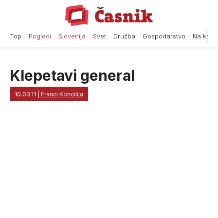
Skip
to
content
Top
Pogledi
Slovenija
Svet
Družba
Gospodarstvo
Na krat
Klepetavi general
10.03.11
|
Franci Koncilija