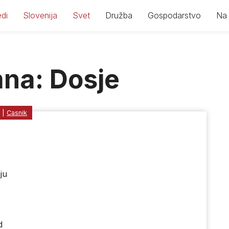
di
Slovenija
Svet
Družba
Gospodarstvo
Na 
mna: Dosje
|
Casnik
ju
d