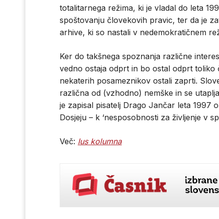
totalitarnega režima, ki je vladal do leta 1
spoštovanju človekovih pravic, ter da je z
arhive, ki so nastali v nedemokratičnem re
Ker do takšnega spoznanja različne interes
vedno ostaja odprt in bo ostal odprt toliko 
nekaterih posameznikov ostali zaprti. Slove
različna od (vzhodno) nemške in se utaplja
je zapisal pisatelj Drago Jančar leta 19
Dosjeju – k ‘nesposobnosti za življenje v spr
Več:
Ius kolumna