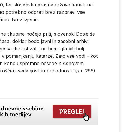
990, ter slovenska pravna država temelji na
ato potrebno odpreti brez razprav, vse
žimu. Brez izjeme.
ne skupine nočejo priti, slovenski Dosje še
časa, dokler bodo javni in zasebni arhivi
nska danost zato ne bi mogla biti bolj
 v pomanjkanju katarze. Zato vse vodi – kot
97 ob koncu spremne besede k Ashovem
oščeni sedanjosti in prihodnosti.’ (str. 265).