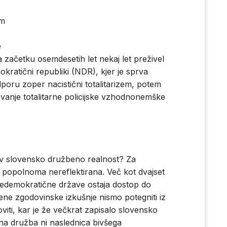
em
e
 začetku osemdesetih let nekaj let preživel
ratični republiki (NDR), kjer je sprva
oru zoper nacistični totalitarizem, potem
lovanje totalitarne policijske vzhodnonemške
v slovensko družbeno realnost? Za
popolnoma nereflektirana. Več kot dvajset
 nedemokratične države ostaja dostop do
ne zgodovinske izkušnje nismo potegniti iz
viti, kar je že večkrat zapisalo slovensko
na družba ni naslednica bivšega