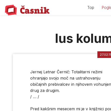
Skip
Top
Pogle
to
content
Ius kolu
27.02.11
Jernej Letnar Černič: Totalitarni režimi
ohranjajo svojo moč na ustrahovanju
običajnih prebivalcev in njihovem vohunjen
drug za drugim.
/ … /
Pred kakšnim mesecem mi je v knjižnici po