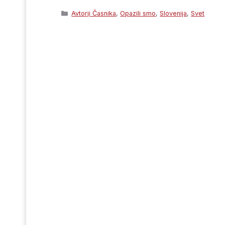
Categories
Avtorji Časnika
,
Opazili smo
,
Slovenija
,
Svet