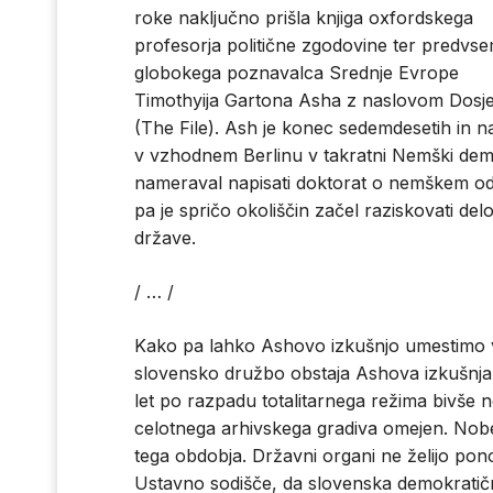
roke naključno prišla knjiga oxfordskega
profesorja politične zgodovine ter predvs
globokega poznavalca Srednje Evrope
Timothyija Gartona Asha z naslovom Dosj
(The File). Ash je konec sedemdesetih in na
v vzhodnem Berlinu v takratni Nemški demok
nameraval napisati doktorat o nemškem odp
pa je spričo okoliščin začel raziskovati de
države.
/ … /
Kako pa lahko Ashovo izkušnjo umestimo 
slovensko družbo obstaja Ashova izkušnja 
let po razpadu totalitarnega režima bivše
celotnega arhivskega gradiva omejen. Nobe
tega obdobja. Državni organi ne želijo pono
Ustavno sodišče, da slovenska demokratič