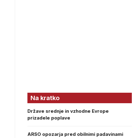
Na kratko
Države srednje in vzhodne Evrope
prizadele poplave
ARSO opozarja pred obilnimi padavinami