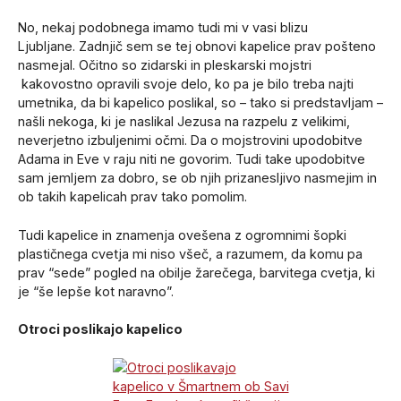
No, nekaj podobnega imamo tudi mi v vasi blizu
Ljubljane. Zadnjič sem se tej obnovi kapelice prav pošteno
nasmejal. Očitno so zidarski in pleskarski mojstri
kakovostno opravili svoje delo, ko pa je bilo treba najti
umetnika, da bi kapelico poslikal, so – tako si predstavljam –
našli nekoga, ki je naslikal Jezusa na razpelu z velikimi,
neverjetno izbuljenimi očmi. Da o mojstrovini upodobitve
Adama in Eve v raju niti ne govorim. Tudi take upodobitve
sam jemljem za dobro, se ob njih prizanesljivo nasmejim in
ob takih kapelicah prav tako pomolim.
Tudi kapelice in znamenja ovešena z ogromnimi šopki
plastičnega cvetja mi niso všeč, a razumem, da komu pa
prav “sede” pogled na obilje žarečega, barvitega cvetja, ki
je “še lepše kot naravno”.
Otroci poslikajo kapelico