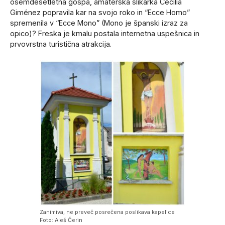
osemdesetletna gospa, amaterska slikarka Cecilia
Giménez popravila kar na svojo roko in “Ecce Homo”
spremenila v “Ecce Mono” (Mono je španski izraz za
opico)? Freska je kmalu postala internetna uspešnica in
prvovrstna turistična atrakcija.
Zanimiva, ne preveč posrečena poslikava kapelice
Foto: Aleš Čerin