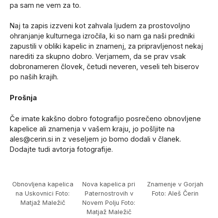
pa sam ne vem za to.
Naj ta zapis izzveni kot zahvala ljudem za prostovoljno
ohranjanje kulturnega izročila, ki so nam ga naši predniki
zapustili v obliki kapelic in znamenj, za pripravljenost nekaj
narediti za skupno dobro. Verjamem, da se prav vsak
dobronameren človek, četudi neveren, veseli teh biserov
po naših krajih.
Prošnja
Če imate kakšno dobro fotografijo posrečeno obnovljene
kapelice ali znamenja v vašem kraju, jo pošljite na
ales@cerin.si
in z veseljem jo bomo dodali v članek.
Dodajte tudi avtorja fotografije.
Obnovljena kapelica
Nova kapelica pri
Znamenje v Gorjah
na Uskovnici Foto:
Paternostrovih v
Foto: Aleš Čerin
Matjaž Maležič
Novem Polju Foto:
Matjaž Maležič