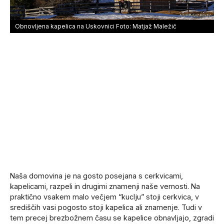
Obnovljena kapelica na Uskovnici Foto: Matjaž Maležič
Naša domovina je na gosto posejana s cerkvicami,
kapelicami, razpeli in drugimi znamenji naše vernosti. Na
praktično vsakem malo večjem “kuclju” stoji cerkvica, v
središčih vasi pogosto stoji kapelica ali znamenje. Tudi v
tem precej brezbožnem času se kapelice obnavljajo, zgradi