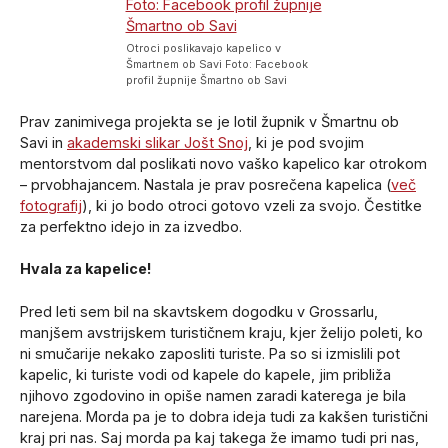
Otroci poslikavajo kapelico v
Šmartnem ob Savi Foto: Facebook
profil župnije Šmartno ob Savi
Prav zanimivega projekta se je lotil župnik v Šmartnu ob
Savi in
akademski slikar Jošt Snoj
, ki je pod svojim
mentorstvom dal poslikati novo vaško kapelico kar otrokom
– prvobhajancem. Nastala je prav posrečena kapelica (
več
fotografij
), ki jo bodo otroci gotovo vzeli za svojo. Čestitke
za perfektno idejo in za izvedbo.
Hvala za kapelice!
Pred leti sem bil na skavtskem dogodku v Grossarlu,
manjšem avstrijskem turističnem kraju, kjer želijo poleti, ko
ni smučarije nekako zaposliti turiste. Pa so si izmislili pot
kapelic, ki turiste vodi od kapele do kapele, jim približa
njihovo zgodovino in opiše namen zaradi katerega je bila
narejena. Morda pa je to dobra ideja tudi za kakšen turistični
kraj pri nas. Saj morda pa kaj takega že imamo tudi pri nas,