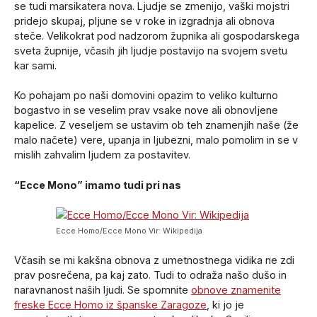
se tudi marsikatera nova. Ljudje se zmenijo, vaški mojstri
pridejo skupaj, pljune se v roke in izgradnja ali obnova
steče. Velikokrat pod nadzorom župnika ali gospodarskega
sveta župnije, včasih jih ljudje postavijo na svojem svetu
kar sami.
Ko pohajam po naši domovini opazim to veliko kulturno
bogastvo in se veselim prav vsake nove ali obnovljene
kapelice. Z veseljem se ustavim ob teh znamenjih naše (že
malo načete) vere, upanja in ljubezni, malo pomolim in se v
mislih zahvalim ljudem za postavitev.
“Ecce Mono” imamo tudi pri nas
Ecce Homo/Ecce Mono Vir: Wikipedija
Včasih se mi kakšna obnova z umetnostnega vidika ne zdi
prav posrečena, pa kaj zato. Tudi to odraža našo dušo in
naravnanost naših ljudi. Se spomnite
obnove znamenite
freske Ecce Homo iz španske Zaragoze
, ki jo je