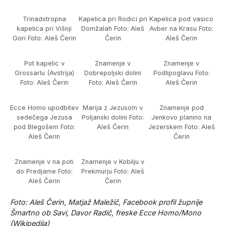
Trinadstropna
Kapelica pri Rodici pri
Kapelica pod vasico
kapelica pri Višnji
Domžalah Foto: Aleš
Avber na Krasu Foto:
Gori Foto: Aleš Čerin
Čerin
Aleš Čerin
Pot kapelic v
Znamenje v
Znamenje v
Grossarlu (Avstrija)
Dobrepoljski dolini
Podlipoglavu Foto:
Foto: Aleš Čerin
Foto: Aleš Čerin
Aleš Čerin
Ecce Homo upodbitev
Marija z Jezusom v
Znamenje pod
sedečega Jezusa
Poljanski dolini Foto:
Jenkovo planino na
pod Blegošem Foto:
Aleš Čerin
Jezerskem Foto: Aleš
Aleš Čerin
Čerin
Znamenje v na poti
Znamenje v Kobilju v
do Predjame Foto:
Prekmurju Foto: Aleš
Aleš Čerin
Čerin
Foto: Aleš Čerin, Matjaž Maležič, Facebook profil župnije
Šmartno ob Savi, Davor Radič, freske Ecce Homo/Mono
(Wikipedija)