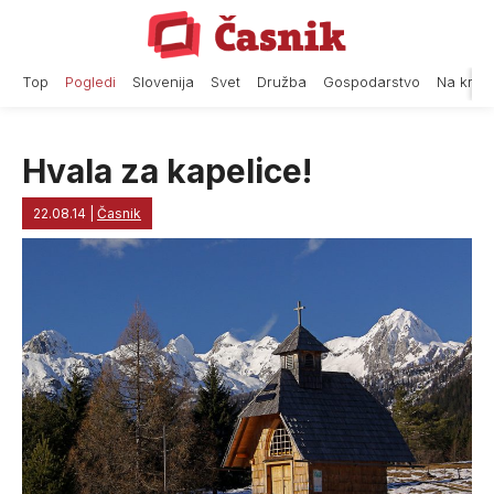
Skip
to
content
Top
Pogledi
Slovenija
Svet
Družba
Gospodarstvo
Na krat
Hvala za kapelice!
22.08.14
|
Časnik