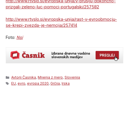
http://www.rtvslo.si/evropska-unija/v-bruslju-dokoncno-
prizgali-zeleno-luc-pomoci-portugalski/257582
http://www.rtvslo.si/evropska-unija/rast-v-evroobmocju-
se-krepi-zvezda-je-nemcija/257414
Foto:
Nsi
Categories
Avtorji Časnika
,
Mnenja z mero
,
Slovenija
Tags
EU
,
evro
,
evropa 2020
,
Grčija
,
Irska