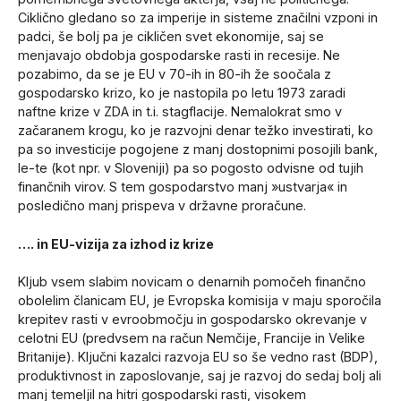
Ciklično gledano so za imperije in sisteme značilni vzponi in
padci, še bolj pa je cikličen svet ekonomije, saj se
menjavajo obdobja gospodarske rasti in recesije. Ne
pozabimo, da se je EU v 70-ih in 80-ih že soočala z
gospodarsko krizo, ko je nastopila po letu 1973 zaradi
naftne krize v ZDA in t.i. stagflacije. Nemalokrat smo v
začaranem krogu, ko je razvojni denar težko investirati, ko
pa so investicije pogojene z manj dostopnimi posojili bank,
le-te (kot npr. v Sloveniji) pa so pogosto odvisne od tujih
finančnih virov. S tem gospodarstvo manj »ustvarja« in
posledično manj prispeva v državne proračune.
…. in EU-vizija za izhod iz krize
Kljub vsem slabim novicam o denarnih pomočeh finančno
obolelim članicam EU, je Evropska komisija v maju sporočila
krepitev rasti v evroobmočju in gospodarsko okrevanje v
celotni EU (predvsem na račun Nemčije, Francije in Velike
Britanije). Ključni kazalci razvoja EU so še vedno rast (BDP),
produktivnost in zaposlovanje, saj je razvoj do sedaj bolj ali
manj temeljil na hitri gospodarski rasti, visokem