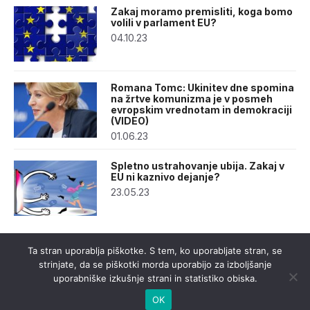
Zakaj moramo premisliti, koga bomo
volili v parlament EU?
04.10.23
Romana Tomc: Ukinitev dne spomina
na žrtve komunizma je v posmeh
evropskim vrednotam in demokraciji
(VIDEO)
01.06.23
Spletno ustrahovanje ubija. Zakaj v
EU ni kaznivo dejanje?
23.05.23
Ta stran uporablja piškotke. S tem, ko uporabljate stran, se
strinjate, da se piškotki morda uporabijo za izboljšanje
uporabniške izkušnje strani in statistiko obiska.
OK