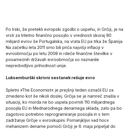
Po Irski, že pretekli evropski zgodbi o uspehu, in Grčiji, je na
vrsti za triletno finančno posojilo v vrednosti skoraj 80
milijard evrov še Portugalska, na vrata EU pa trka že Španija.
Na začetku leta 2011 smo bili priča najvišji inflaciji v
evroobmočju po letu 2008 in rdeče finančne številke v
posameznih državah evroobmočja so naznanile
nepredvidljivo prihodnost unije.
Luksemburški skrivni sestanek rešuje evro
Spletni »The Economist« je prejšnji teden označil EU za
zmedeno kot še nikoli doslej. Grčija se je namreč znašla v
situaciji, ko morda ne bo uspela povrniti 110 milijardnega
posojila EU in Mednarodnega denarnega sklada, zato pa bo
zagotovo potrebno reprogramiranje posojila in s tem
zadržanje Grčije v evroskupini. Pomanjkljivi »ad hoc«
mehanizem denarne pomoči Grčiji je 6. maja pripeljal do