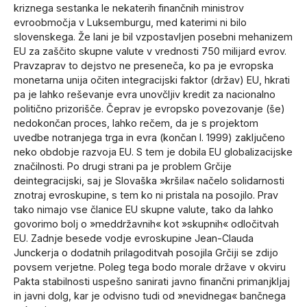
kriznega sestanka le nekaterih finančnih ministrov
evroobmočja v Luksemburgu, med katerimi ni bilo
slovenskega. Že lani je bil vzpostavljen posebni mehanizem
EU za zaščito skupne valute v vrednosti 750 milijard evrov.
Pravzaprav to dejstvo ne preseneča, ko pa je evropska
monetarna unija očiten integracijski faktor (držav) EU, hkrati
pa je lahko reševanje evra unovčljiv kredit za nacionalno
politično prizorišče. Čeprav je evropsko povezovanje (še)
nedokončan proces, lahko rečem, da je s projektom
uvedbe notranjega trga in evra (končan l. 1999) zaključeno
neko obdobje razvoja EU. S tem je dobila EU globalizacijske
značilnosti. Po drugi strani pa je problem Grčije
deintegracijski, saj je Slovaška »kršila« načelo solidarnosti
znotraj evroskupine, s tem ko ni pristala na posojilo. Prav
tako nimajo vse članice EU skupne valute, tako da lahko
govorimo bolj o »meddržavnih« kot »skupnih« odločitvah
EU. Zadnje besede vodje evroskupine Jean-Clauda
Junckerja o dodatnih prilagoditvah posojila Grčiji se zdijo
povsem verjetne. Poleg tega bodo morale države v okviru
Pakta stabilnosti uspešno sanirati javno finančni primanjkljaj
in javni dolg, kar je odvisno tudi od »nevidnega« bančnega