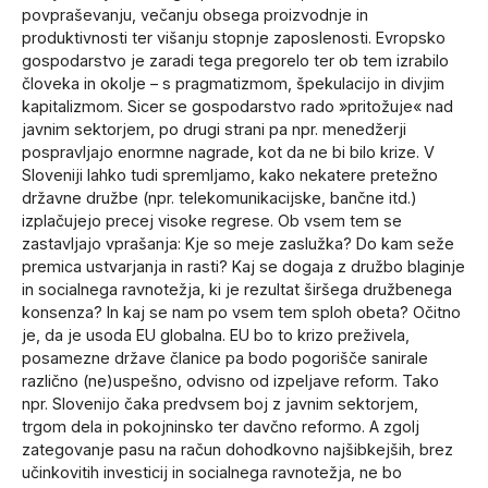
povpraševanju, večanju obsega proizvodnje in
produktivnosti ter višanju stopnje zaposlenosti. Evropsko
gospodarstvo je zaradi tega pregorelo ter ob tem izrabilo
človeka in okolje – s pragmatizmom, špekulacijo in divjim
kapitalizmom. Sicer se gospodarstvo rado »pritožuje« nad
javnim sektorjem, po drugi strani pa npr. menedžerji
pospravljajo enormne nagrade, kot da ne bi bilo krize. V
Sloveniji lahko tudi spremljamo, kako nekatere pretežno
državne družbe (npr. telekomunikacijske, bančne itd.)
izplačujejo precej visoke regrese. Ob vsem tem se
zastavljajo vprašanja: Kje so meje zaslužka? Do kam seže
premica ustvarjanja in rasti? Kaj se dogaja z družbo blaginje
in socialnega ravnotežja, ki je rezultat širšega družbenega
konsenza? In kaj se nam po vsem tem sploh obeta? Očitno
je, da je usoda EU globalna. EU bo to krizo preživela,
posamezne države članice pa bodo pogorišče sanirale
različno (ne)uspešno, odvisno od izpeljave reform. Tako
npr. Slovenijo čaka predvsem boj z javnim sektorjem,
trgom dela in pokojninsko ter davčno reformo. A zgolj
zategovanje pasu na račun dohodkovno najšibkejših, brez
učinkovitih investicij in socialnega ravnotežja, ne bo