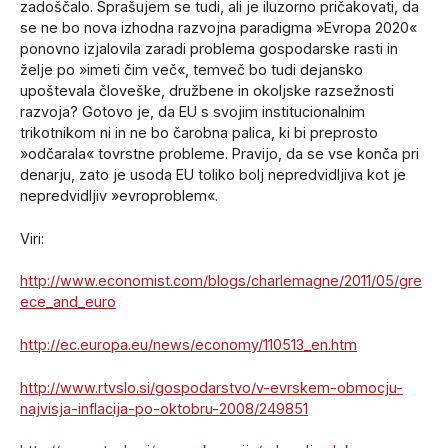
zadoščalo. Sprašujem se tudi, ali je iluzorno pričakovati, da
se ne bo nova izhodna razvojna paradigma »Evropa 2020«
ponovno izjalovila zaradi problema gospodarske rasti in
želje po »imeti čim več«, temveč bo tudi dejansko
upoštevala človeške, družbene in okoljske razsežnosti
razvoja? Gotovo je, da EU s svojim institucionalnim
trikotnikom ni in ne bo čarobna palica, ki bi preprosto
»odčarala« tovrstne probleme. Pravijo, da se vse konča pri
denarju, zato je usoda EU toliko bolj nepredvidljiva kot je
nepredvidljiv »evroproblem«.
Viri:
http://www.economist.com/blogs/charlemagne/2011/05/gre
ece_and_euro
http://ec.europa.eu/news/economy/110513_en.htm
http://www.rtvslo.si/gospodarstvo/v-evrskem-obmocju-
najvisja-inflacija-po-oktobru-2008/249851