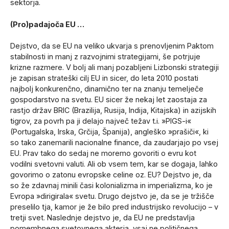
sektorja.
(Pro)padajoča EU …
Dejstvo, da se EU na veliko ukvarja s prenovljenim Paktom
stabilnosti in manj z razvojnimi strategijami, še potrjuje
krizne razmere. V bolj ali manj pozabljeni Lizbonski strategiji
je zapisan strateški cilj EU in sicer, do leta 2010 postati
najbolj konkurenčno, dinamično ter na znanju temelječe
gospodarstvo na svetu. EU sicer že nekaj let zaostaja za
rastjo držav BRIC (Brazilija, Rusija, Indija, Kitajska) in azijskih
tigrov, za povrh pa ji delajo največ težav t.i. »PIGS-i«
(Portugalska, Irska, Grčija, Španija), angleško »prašiči«, ki
so tako zanemarili nacionalne finance, da zaudarjajo po vsej
EU. Prav tako do sedaj ne moremo govoriti o evru kot
vodilni svetovni valuti. Ali ob vsem tem, kar se dogaja, lahko
govorimo o zatonu evropske celine oz. EU? Dejstvo je, da
so že zdavnaj minili časi kolonializma in imperializma, ko je
Evropa »dirigirala« svetu. Drugo dejstvo je, da se je tržišče
preselilo tja, kamor je že bilo pred industrijsko revolucijo – v
tretji svet. Naslednje dejstvo je, da EU ne predstavlja
pomembnega svetovnega akterja, vsaj ne političnega.