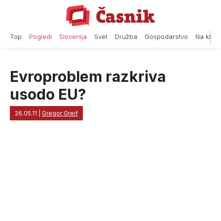
Skip
to
content
Top
Pogledi
Slovenija
Svet
Družba
Gospodarstvo
Na krat
Evroproblem razkriva
usodo EU?
26.05.11
|
Gregor Greif