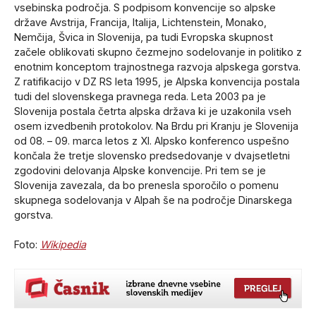
vsebinska področja. S podpisom konvencije so alpske
države Avstrija, Francija, Italija, Lichtenstein, Monako,
Nemčija, Švica in Slovenija, pa tudi Evropska skupnost
začele oblikovati skupno čezmejno sodelovanje in politiko z
enotnim konceptom trajnostnega razvoja alpskega gorstva.
Z ratifikacijo v DZ RS leta 1995, je Alpska konvencija postala
tudi del slovenskega pravnega reda. Leta 2003 pa je
Slovenija postala četrta alpska država ki je uzakonila vseh
osem izvedbenih protokolov. Na Brdu pri Kranju je Slovenija
od 08. – 09. marca letos z XI. Alpsko konferenco uspešno
končala že tretje slovensko predsedovanje v dvajsetletni
zgodovini delovanja Alpske konvencije. Pri tem se je
Slovenija zavezala, da bo prenesla sporočilo o pomenu
skupnega sodelovanja v Alpah še na področje Dinarskega
gorstva.
Foto:
Wikipedia