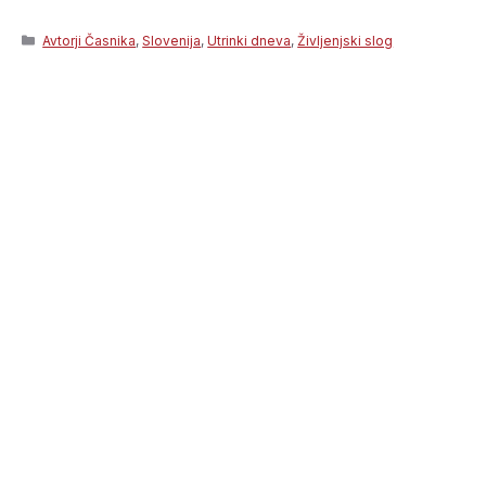
Categories
Avtorji Časnika
,
Slovenija
,
Utrinki dneva
,
Življenjski slog