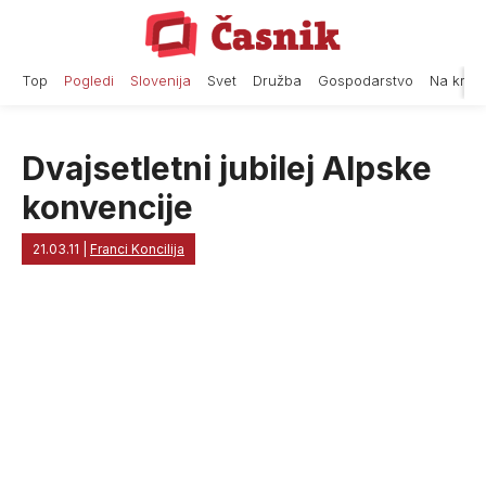
Skip
to
content
Top
Pogledi
Slovenija
Svet
Družba
Gospodarstvo
Na krat
Dvajsetletni jubilej Alpske
konvencije
21.03.11
|
Franci Koncilija