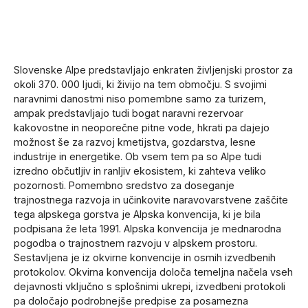
Slovenske Alpe predstavljajo enkraten življenjski prostor za
okoli 370. 000 ljudi, ki živijo na tem območju. S svojimi
naravnimi danostmi niso pomembne samo za turizem,
ampak predstavljajo tudi bogat naravni rezervoar
kakovostne in neoporečne pitne vode, hkrati pa dajejo
možnost še za razvoj kmetijstva, gozdarstva, lesne
industrije in energetike. Ob vsem tem pa so Alpe tudi
izredno občutljiv in ranljiv ekosistem, ki zahteva veliko
pozornosti. Pomembno sredstvo za doseganje
trajnostnega razvoja in učinkovite naravovarstvene zaščite
tega alpskega gorstva je Alpska konvencija, ki je bila
podpisana že leta 1991. Alpska konvencija je mednarodna
pogodba o trajnostnem razvoju v alpskem prostoru.
Sestavljena je iz okvirne konvencije in osmih izvedbenih
protokolov. Okvirna konvencija določa temeljna načela vseh
dejavnosti vključno s splošnimi ukrepi, izvedbeni protokoli
pa določajo podrobnejše predpise za posamezna