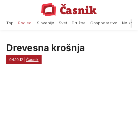
Skip
to
content
Top
Pogledi
Slovenija
Svet
Družba
Gospodarstvo
Na krat
Drevesna krošnja
04.10.12
|
Časnik