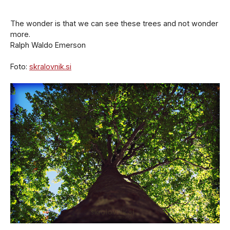
The wonder is that we can see these trees and not wonder
more.
Ralph Waldo Emerson
Foto:
skralovnik.si