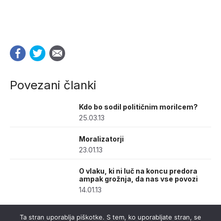
Povezani članki
Kdo bo sodil političnim morilcem?
25.03.13
Moralizatorji
23.01.13
O vlaku, ki ni luč na koncu predora
ampak grožnja, da nas vse povozi
14.01.13
Ta stran uporablja piškotke. S tem, ko uporabljate stran, se