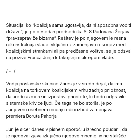
Situacija, ko “koalicija sama ugotavlja, da ni sposobna voditi
države”, je po besedah predsednika SLS Radovana Žerjava
“pravzaprav že bizarna”. Rešitev je po njegovem le resna
rekonstrukcija vlade, vključno z zamenjavo resorjev med
koalicijskimi strankami ali pa predčasne volitve, se je odzval
na pozive Franca Jurija k takojšnjim ukrepom vlade.
/ … /
Vodja poslanske skupine Zares je v sredo dejal, da ima
koalicija na torkovem koalicijskem vrhu zadnjo priložnost,
da uredi razmere in izpostavi prioritete, ki bodo odpravile
sistemske krivice ljudi. Če tega ne bo storila, je po
Jurijevem osebnem mnenju edini izhod zamenjava
premiera Boruta Pahorja.
Juri je sicer danes v pisnem sporočilu izrecno poudaril, da
je njegova izjava izključno njegovo mnenje, in ne stališče