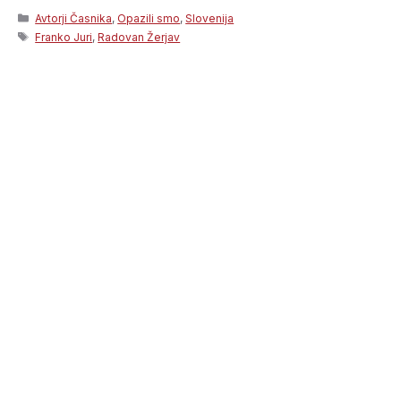
Categories
Avtorji Časnika
,
Opazili smo
,
Slovenija
Tags
Franko Juri
,
Radovan Žerjav