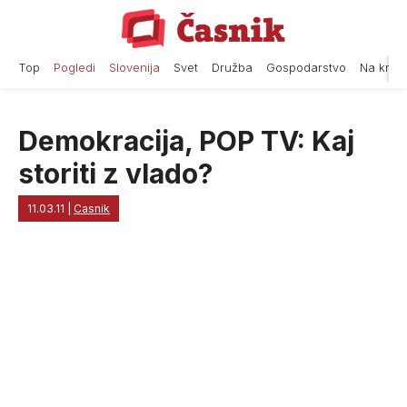
Skip
to
content
Top
Pogledi
Slovenija
Svet
Družba
Gospodarstvo
Na krat
Demokracija, POP TV: Kaj
storiti z vlado?
11.03.11
|
Casnik