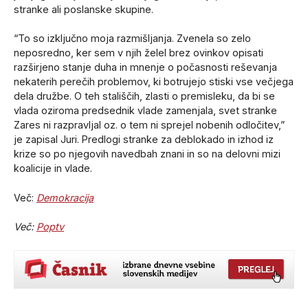
stranke ali poslanske skupine.
“To so izključno moja razmišljanja. Zvenela so zelo
neposredno, ker sem v njih želel brez ovinkov opisati
razširjeno stanje duha in mnenje o počasnosti reševanja
nekaterih perečih problemov, ki botrujejo stiski vse večjega
dela družbe. O teh stališčih, zlasti o premisleku, da bi se
vlada oziroma predsednik vlade zamenjala, svet stranke
Zares ni razpravljal oz. o tem ni sprejel nobenih odločitev,”
je zapisal Juri. Predlogi stranke za deblokado in izhod iz
krize so po njegovih navedbah znani in so na delovni mizi
koalicije in vlade.
Več:
Demokracija
Več:
Poptv