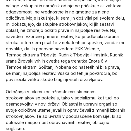
naloge v skupini in naročnik od nje ne pričakuje ali zahteva
odgovornosti, ne vrednostne in ne gmotne za njene
odločitve. Moje izkušnje, ki sem jih doživljal pri svojem delu,
mi dokazujejo, da skupine strokovnjakov, ki jih sestavi
oblast, ne zmorejo odkriti prave in najboljše rešitve. Naj
navedem vzorčne primere rešitev, ko je odločala izbrana
stroka, o teh sem pisal že v nekaterih prispevkih, vendar mi
dovolite, da jih ponovno navedem: EKK Velenje,
Termoelektrarna Trbovlje, Rudnik Trbovlje-Hrastnik, Rudnik
urana Žirovski vrh in cvetka tega trenutka Enota 6 v
Termoelektrarni Šoštanj. Nobena od naštetih ni bila prava,
še manj najboljša rešitev. Vsaka od teh je povzročila, bo
povzročila veliko škodo blaginji vseh državljanov.
Odločanja s takimi »priložnostnimi« skupinami
strokovnjakov so potekala, tako v socializmu, kot tudi po
osamosvojitvi v novi državi. Oblastni in upravni organi so
svoje odločitve utemeljevali in opravičevali z mnenji izbranih
strokovnjakov. Te so uvrstili v pooblaščene komisije, ki so
dokazale nespornost obravnavanih rešitev, običajno
soglasno.