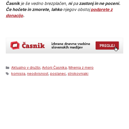
Časnik
je še vedno brezplačen,
ni
pa
zastonj in ne poceni.
Če hočete in zmorete, lahko
njegov obstoj
podprete z
donacijo
.
Categories
Aktualno v družbi
,
Avtorji Časnika
,
Mnenja z mero
Tags
komisija
,
neodvisnost
,
poslanec
,
strokovnjaki