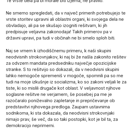
Te vrste dela pa bi morale biti izjema, ne pravilo.
Ne smemo spregledati, da v največ primerih potrebujejo te
vrste storitev upravni ali oblastni organi, ki svojega dela ne
obvladajo, ali pa se skušajo izogniti rešitvam, ki jih
predpisuje veljavna zakonodaja! Takih primerov pa v
državni upravi, pa tudi v občinah ne bi smelo sploh biti.
Naj se vrnem k izhodiščnemu primeru, k naši skupini
neodvisnih strokovnjakov, ki naj bi že našla zakonito rešitev
za odvzem mandata predsedniku največje opozicijske
stranke. S to rešitvijo so dokazali, da v neodvisni skupini
lahko nemogoče spremeniš v mogoče, spomnili pa so me
tudi na moje izkušnje iz socializma, ko so zakoni veljali le za
tiste, ki so mislili drugače kot oblast. V veljavnost njihove
soglasne rešitve ne verjamem, še posebej pa me je
razočaralo poniževalno zapletanje in prepričevanje ob
predstavitvi njihovega predloga. Zaupam ustavnima
sodnikoma, ki sta dokazala, da neodvisni strokovnjaki
nimajo prav, še več, da so taki postopki, kot je bil ta, za
demokracijo neprimerni.