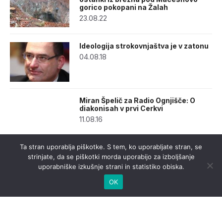
gorico pokopani na Žalah
23.08.22
Ideologija strokovnjaštva je v zatonu
04.08.18
Miran Špelič za Radio Ognjišče: O
diakonisah v prvi Cerkvi
11.08.16
Ta stran uporablja piškotke. S tem, ko uporabljate stran, se
strinjate, da se piškotki morda uporabijo za izboljšanje
uporabniške izkušnje strani in statistiko obiska.
OK
urednistvo@casnik.si