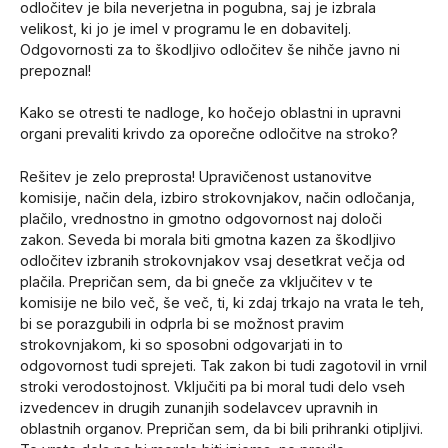
odločitev je bila neverjetna in pogubna, saj je izbrala
velikost, ki jo je imel v programu le en dobavitelj.
Odgovornosti za to škodljivo odločitev še nihče javno ni
prepoznal!
Kako se otresti te nadloge, ko hočejo oblastni in upravni
organi prevaliti krivdo za oporečne odločitve na stroko?
Rešitev je zelo preprosta! Upravičenost ustanovitve
komisije, način dela, izbiro strokovnjakov, način odločanja,
plačilo, vrednostno in gmotno odgovornost naj določi
zakon. Seveda bi morala biti gmotna kazen za škodljivo
odločitev izbranih strokovnjakov vsaj desetkrat večja od
plačila. Prepričan sem, da bi gneče za vključitev v te
komisije ne bilo več, še več, ti, ki zdaj trkajo na vrata le teh,
bi se porazgubili in odprla bi se možnost pravim
strokovnjakom, ki so sposobni odgovarjati in to
odgovornost tudi sprejeti. Tak zakon bi tudi zagotovil in vrnil
stroki verodostojnost. Vključiti pa bi moral tudi delo vseh
izvedencev in drugih zunanjih sodelavcev upravnih in
oblastnih organov. Prepričan sem, da bi bili prihranki otipljivi.