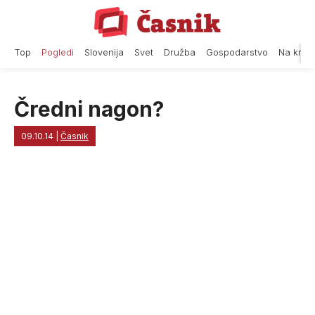
Skip
to
content
Top
Pogledi
Slovenija
Svet
Družba
Gospodarstvo
Na krat
Čredni nagon?
09.10.14
|
Časnik