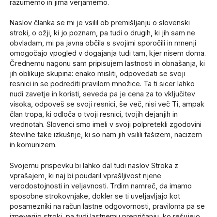
razumemo in jima verjamemo.
Naslov članka se mi je vsilil ob premišljanju o slovenski
stroki, o ožji, ki jo poznam, pa tudi o drugih, ki jih sam ne
obvladam, mi pa javna občila s svojimi sporočili in mnenji
omogočajo vpogled v dogajanja tudi tam, kjer nisem doma.
Črednemu nagonu sam pripisujem lastnosti in obnašanja, ki
jih oblikuje skupina: enako misliti, odpovedati se svoji
resnici in se podrediti pravilom množice. Ta ti sicer lahko
nudi zavetje in koristi, seveda pa je cena za to vključitev
visoka, odpoveš se svoji resnici, še več, nisi več Ti, ampak
član tropa, ki odloča o tvoji resnici, tvojih dejanjih in
vrednotah. Slovenci smo imeli v svoji polpretekli zgodovini
številne take izkušnje, ki so nam jih vsilili fašizem, nacizem
in komunizem.
Svojemu prispevku bi lahko dal tudi naslov Stroka z
vprašajem, ki naj bi poudaril vprašljivost njene
verodostojnosti in veljavnosti. Trdim namreč, da imamo
sposobne strokovnjake, dokler se ti uveljavljajo kot
posamezniki na račun lastne odgovornosti, praviloma pa se
izneverijo stroki, pa tudi lastnemu prepričanju, ko rešujejo