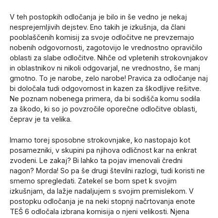
V teh postopkih odločanja je bilo in še vedno je nekaj
nesprejemljivih dejstev. Eno takih je izkušnja, da člani
pooblaščenih komisij za svoje odločitve ne prevzemajo
nobenih odgovornosti, zagotovijo le vrednostno opravičilo
oblasti za slabe odločitve. Nihče od vpletenih strokovnjakov
in oblastnikov ni nikoli odgovarjal, ne vrednostno, še manj
gmotno. To je narobe, zelo narobe! Pravica za odločanje naj
bi določala tudi odgovornost in kazen za škodljive rešitve.
Ne poznam nobenega primera, da bi sodišča komu sodila
za škodo, ki so jo povzročile oporečne odločitve oblasti,
čeprav je ta velika.
Imamo torej sposobne strokovnjake, ko nastopajo kot
posamezniki, v skupini pa njihova odličnost kar na enkrat
zvodeni. Le zakaj? Bi lahko ta pojav imenovali čredni
nagon? Morda! So pa še drugi številni razlogi, tudi koristi ne
smemo spregledati. Zatekel se bom spet k svojim
izkušnjam, da lažje nadaljujem s svojim premislekom. V
postopku odločanja je na neki stopnji načrtovanja enote
TEŠ 6 odločala izbrana komisija o njeni velikosti. Njena