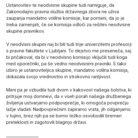
Ustanovitev te neodvisne skupine tudi namiguje, da
Zakonodajno pravna služba državnega zbora ne uživa
zaupanja mandatno volilne komisije, kar pomeni, da jo je
treba zamenjati, če se komisija odloči za rešitev neodvisne
skupine pravnikov.
V neodvisni skupini naj bi bili tudi trije univerzitetni profesorji
s pravne fakultete v Ljubljani. To dejstvo me preseneča, saj
bi pričakoval, da bi v neodvisno komisijo vključili tudi koga
med oporečniki, pa še vedno neodvisnimi pravniki. S tako
izbiro je ustanoviteljica skupine, mandatno volilna komisija,
dokazala svojo vrednostno in strokovno ranljivost.
Meni pa je vzbudila tudi dvom v kakovost našega šolstva, ki
pritrjuje moji domnevi, da v vseh porah našega družbenega
življenja ustvarjamo podpovprečje, ki omogoča povprečju
lažje vladati. Nadpovprečnim zapiramo vrata, jih odganjamo
v tujino, brez njih pa se bomo težko osvobodili bremen
preteklosti in zagotovili blaginjo državi.
_______________