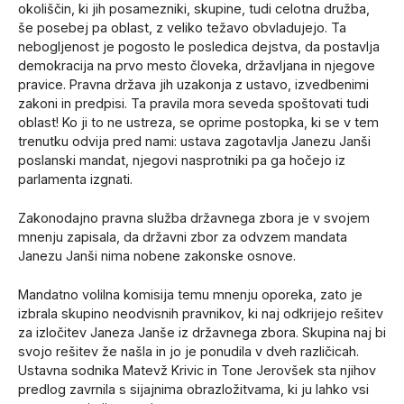
okoliščin, ki jih posamezniki, skupine, tudi celotna družba,
še posebej pa oblast, z veliko težavo obvladujejo. Ta
nebogljenost je pogosto le posledica dejstva, da postavlja
demokracija na prvo mesto človeka, državljana in njegove
pravice. Pravna država jih uzakonja z ustavo, izvedbenimi
zakoni in predpisi. Ta pravila mora seveda spoštovati tudi
oblast! Ko ji to ne ustreza, se oprime postopka, ki se v tem
trenutku odvija pred nami: ustava zagotavlja Janezu Janši
poslanski mandat, njegovi nasprotniki pa ga hočejo iz
parlamenta izgnati.
Zakonodajno pravna služba državnega zbora je v svojem
mnenju zapisala, da državni zbor za odvzem mandata
Janezu Janši nima nobene zakonske osnove.
Mandatno volilna komisija temu mnenju oporeka, zato je
izbrala skupino neodvisnih pravnikov, ki naj odkrijejo rešitev
za izločitev Janeza Janše iz državnega zbora. Skupina naj bi
svojo rešitev že našla in jo je ponudila v dveh različicah.
Ustavna sodnika Matevž Krivic in Tone Jerovšek sta njihov
predlog zavrnila s sijajnima obrazložitvama, ki ju lahko vsi