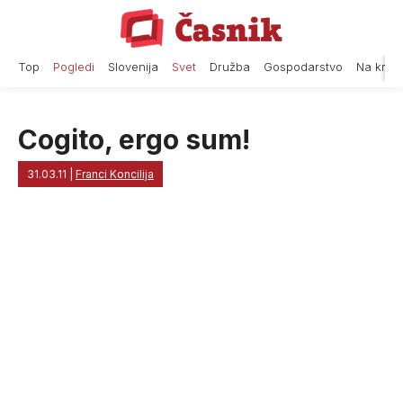
Skip
to
content
Top
Pogledi
Slovenija
Svet
Družba
Gospodarstvo
Na krat
Cogito, ergo sum!
31.03.11
|
Franci Koncilija