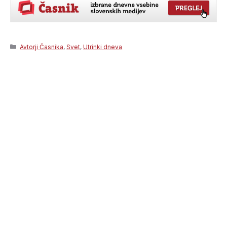
Categories
Avtorji Časnika
,
Svet
,
Utrinki dneva