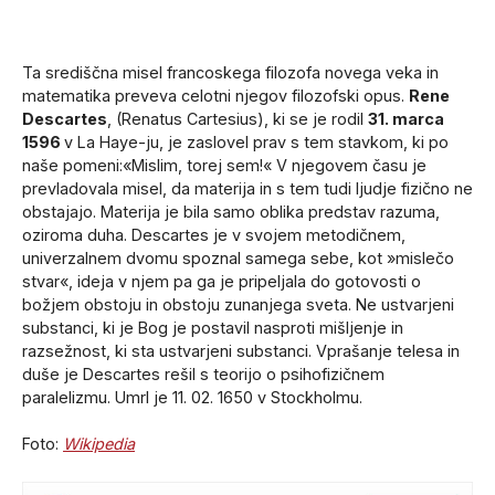
Ta središčna misel francoskega filozofa novega veka in
matematika preveva celotni njegov filozofski opus.
Rene
Descartes
, (Renatus Cartesius), ki se je rodil
31. marca
1596
v La Haye-ju, je zaslovel prav s tem stavkom, ki po
naše pomeni:«Mislim, torej sem!« V njegovem času je
prevladovala misel, da materija in s tem tudi ljudje fizično ne
obstajajo. Materija je bila samo oblika predstav razuma,
oziroma duha. Descartes je v svojem metodičnem,
univerzalnem dvomu spoznal samega sebe, kot »mislečo
stvar«, ideja v njem pa ga je pripeljala do gotovosti o
božjem obstoju in obstoju zunanjega sveta. Ne ustvarjeni
substanci, ki je Bog je postavil nasproti mišljenje in
razsežnost, ki sta ustvarjeni substanci. Vprašanje telesa in
duše je Descartes rešil s teorijo o psihofizičnem
paralelizmu. Umrl je 11. 02. 1650 v Stockholmu.
Foto:
Wikipedia