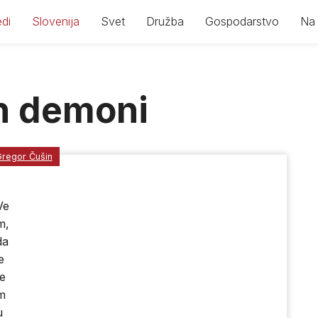
di
Slovenija
Svet
Družba
Gospodarstvo
Na 
in demoni
regor Čušin
Ve
m,
da
e
te
m
u