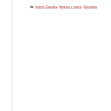
Categories
Avtorji Časnika
,
Mnenja z mero
,
Slovenija