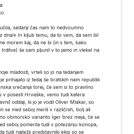
ta
ko
oučila, sedanji čas nam to nedvoumno
 dna!« In kljub temu, da to vem, da sem bil
 ne morem kaj, da ne bi (in s tem, kako
ditve) še sam pljunil v to jamo in vlekel na
oje mladosti, vrteli so jo na tedanjem
e prihajalo iz tedaj še bratskih nam republik
anska srečanja torej, če sem si to pravilno
s v posesti Hrvaške, vemo tudi katera
avni) oddaji, ki jo je vodil Oliver Mlakar, so
n se med seboj merili v različnih, bolj ali
kšno obmorsko varianto Iger brez meja, če se
ed seboj pomerila tudi v potezanju konopa,
a tudi najtežji predstavniki ekip so se