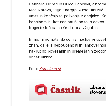
Gennaro Olivieri in Guido Pancaldi, ozirom
Mati Narava, Višja Energija, Absolutni Ni
vmes in končajo to polivanje z gnojnico. Kaj
bencinom je, kot nas pouči ne tako davna 
tragedije loči samo še drobna vžigalica.
In ne, ni pomota, da sem si naslov prispevk
znan, da je iz nepoučenosti in lahkovernosti
naključno povezanih in premešanih zgodovi
dober biznis!
Foto:
Kamnican.si