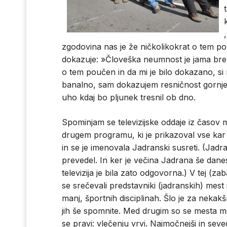
,
zgodovina nas je že ničkolikokrat o tem p
dokazuje: »Človeška neumnost je jama brez
o tem poučen in da mi je bilo dokazano, si
banalno, sam dokazujem resničnost gornje tr
uho kdaj bo pljunek tresnil ob dno.
Spominjam se televizijske oddaje iz časov m
drugem programu, ki je prikazoval vse kar j
in se je imenovala Jadranski susreti. (Jadr
prevedel. In ker je večina Jadrana še dane
televizija je bila zato odgovorna.) V tej (zab
se srečevali predstavniki (jadranskih) mest i
manj, športnih disciplinah. Šlo je za neka
jih še spomnite. Med drugim so se mesta m
se pravi: vlečenju vrvi. Najmočnejši in seved