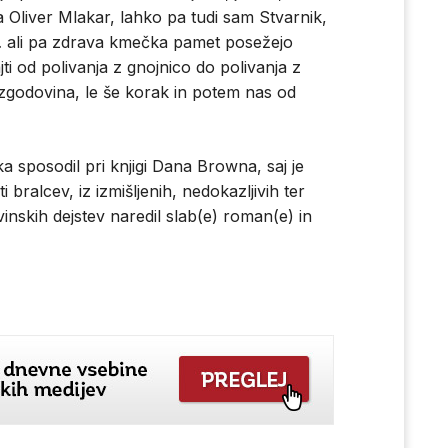
a Oliver Mlakar, lahko pa tudi sam Stvarnik,
č… ali pa zdrava kmečka pamet posežejo
ti od polivanja z gnojnico do polivanja z
zgodovina, le še korak in potem nas od
a sposodil pri knjigi Dana Browna, saj je
 bralcev, iz izmišljenih, nedokazljivih ter
nskih dejstev naredil slab(e) roman(e) in