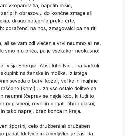
an: vkopani v tla, napetih mišic,
 zariplih obrazov… do končne zmage ali
 ekip, drugo potegnila preko črte,
h: poraženci na nos, zmagovalci pa na rit!
ali se vam zdi vlečenje vrvi neumno ali ne.
 ki smo mu priča, pa je vsekakor neokusno!
a, Višja Energija, Absolutni Nič… na karkoli
 skupini: na ženske in moške. Iz istega
orim seveda o barvi kože), velike in majhne
oraščene (khm!) … za vse ostale delitve pa
in neumni (čeprav se najde kdo, ki tudi to
in nepismeni, revni in bogati, tihi in glasni,
j in tako naprej, brez konca in kraja.
aven športni, celo družbeni ali družaben
 padati kletvice in zmerljivke, je čas, da