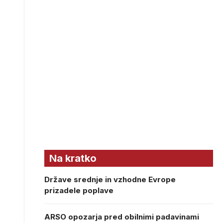
Na kratko
Države srednje in vzhodne Evrope
prizadele poplave
ARSO opozarja pred obilnimi padavinami