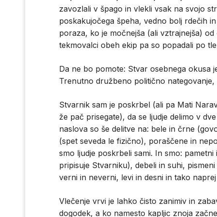
zavozlali v špago in vlekli vsak na svojo str
poskakujočega špeha, vedno bolj rdečih in
poraza, ko je močnejša (ali vztrajnejša) od
tekmovalci obeh ekip pa so popadali po tle
Da ne bo pomote: Stvar osebnega okusa je, 
Trenutno družbeno politično nategovanje,
Stvarnik sam je poskrbel (ali pa Mati Narav
že pač prisegate), da se ljudje delimo v dve
naslova so še delitve na: bele in črne (gov
(spet seveda le fizično), poraščene in nep
smo ljudje poskrbeli sami. In smo: pametni 
pripisuje Stvarniku), debeli in suhi, pismeni 
verni in neverni, levi in desni in tako napre
Vlečenje vrvi je lahko čisto zanimiv in zab
dogodek, a ko namesto kapljic znoja začnejo