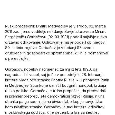
Ruski predsednik Dmitrij Medvedjev je v sredo, 02. marca
2011 zadnjemu voditelju nekdanje Sovjetske zveze Mihailu
Sergejeviču Gorbačovu (02. 03. 1931) podelil najvišje rusko
državno odlikovanje. Odlikovanje mu je podelil ob njegovi
80 – letnici rojstva. Gorbačov je v tedanji SZ uvedel
družbene in gospodarske spremembe, ki jih je poimenoval
s perestrojka.
Gorbačov, nobelov nagrajenec za mir iz leta 1990, pa
nagrade ni bil vesel, saj je še v ponedeljek, 28. februarja
kritiziral vladajočo stranko Enotna Rusija, ki ji pripadata Putin
in Medvedjev. Stranko je označil kot gnili monopol, ki ubija
rusko politiko. Gorbačov je trdno prepričan, da predsednik
in premier preprečujeta demokratični razvoj Rusije, njuna
stranka pa ga spominja na bivšo slabo kopijo sovjetske
komunistične stranke. Gorbačov je tudi kritiziral odločitev
moskovskega sodišča, ki je decembra lani za šest let