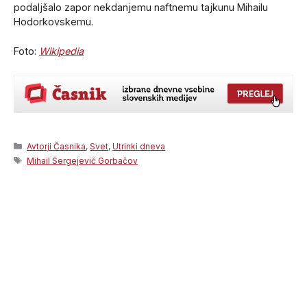
podaljšalo zapor nekdanjemu naftnemu tajkunu Mihailu
Hodorkovskemu.
Foto:
Wikipedia
Categories
Avtorji Časnika
,
Svet
,
Utrinki dneva
Tags
Mihail Sergejevič Gorbačov