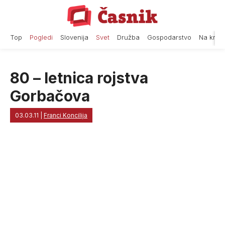
Skip
to
content
Top
Pogledi
Slovenija
Svet
Družba
Gospodarstvo
Na krat
80 – letnica rojstva
Gorbačova
03.03.11
|
Franci Koncilija