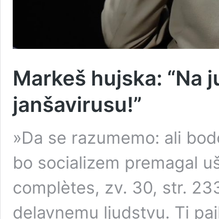
Markeš hujska: “Na jur
janšavirusu!”
»Da se razumemo: ali bodo
bo socializem premagal uš
complètes, zv. 30, str. 233)
delavnemu ljudstvu. Ti paj